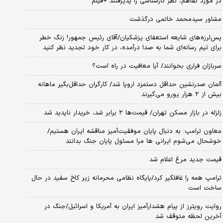
در مورد تفاهم، نظر کارشناسی را پذیرفتند +فیلم
مشاور سیدمحمد خاتمی درگذشت
پس‌لرزه‌های شایعه استعفای پزشکیان/آقای رئیس جمهور! زنگ خطر
برای تیم رسانه‌ای شما به صدا درآمده، در کار خود تجدید نظر کنید
سربازان فراری بخوانند/ آیا معافیت در راه است؟
آلمان صدرنشین حداقل دستمزد اروپا شد/ کارگران حداقل‌بگیر ماهانه
بیش از ۲ هزار یورو می‌گیرند
زلزله در بازار مسکن تهران/ قیمت‌ها ۲ برابر شد، خریدار ناپدید شد
معاون ترامپ: به دنبال پایان موفقیت‌آمیز مناقشه ایران هستیم/
خوشحال می‌شوم ایرانی ها مرا مسئول پایان جنگ بدانند
قیمت جدید مرغ اعلام شد
ترامپ همه را غافلگیر کرد/پایگاه نظامی محرمانه زیر کاخ سفید در حال
ساخت است
روایت رویترز از پیام هشدارآمیز ایران به آمریکا و اسرائیل/جنگ در
آخرین لحظه متوقف شد