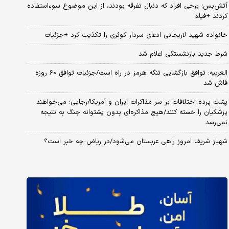
آتش‌بس؛ برخی افراد که دنبال تفرقه بودند، از این موضوع سوءاستفاده
کردند +فیلم
خانواده شهید لاریجانی ادعای سردار کوثری را تکذیب کرد +جزئیات
شرط جدید بازنشستگی اعلام شد
العربیه: توافق بازگشایی تنگه هرمز در راه است/جزئیات توافق ۶۰ روزه
فاش شد
پشت پرده اختلافات بر سر مذاکرات ایران و آمریکا/رجایی: می‌خواهند
پزشکیان را خسته کنند/هیچ مذاکره‌ای بدون پشتوانه جنگ به نتیجه
نمی‌رسد
شهباز شریف امروز راهی عربستان می‌شود/در ریاض چه خبر است؟