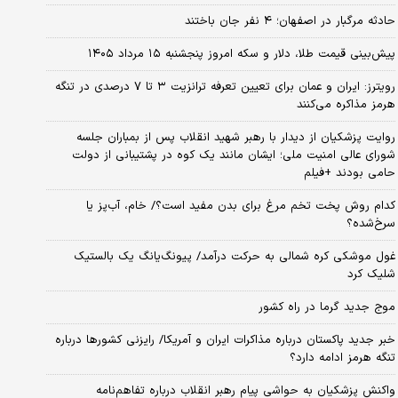
حادثه مرگبار در اصفهان؛ ۴ نفر جان باختند
پیش‌بینی قیمت طلا، دلار و سکه امروز پنجشنبه ۱۵ مرداد ۱۴۰۵
رویترز: ایران و عمان برای تعیین تعرفه ترانزیت ۳ تا ۷ درصدی در تنگه
هرمز مذاکره می‌کنند
روایت پزشکیان از دیدار با رهبر شهید انقلاب پس از بمباران جلسه
شورای عالی امنیت ملی؛ ایشان مانند یک کوه در پشتیبانی از دولت
حامی بودند +فیلم
کدام روش پخت تخم مرغ برای بدن مفید است؟/ خام، آب‌پز یا
سرخ‌شده؟
غول موشکی کره شمالی به حرکت درآمد/ پیونگ‌یانگ یک بالستیک
شلیک کرد
موج جدید گرما در راه کشور
خبر جدید پاکستان درباره مذاکرات ایران و آمریکا/ رایزنی کشورها درباره
تنگه هرمز ادامه دارد؟
واکنش پزشکیان به حواشی پیام رهبر انقلاب درباره تفاهم‌نامه