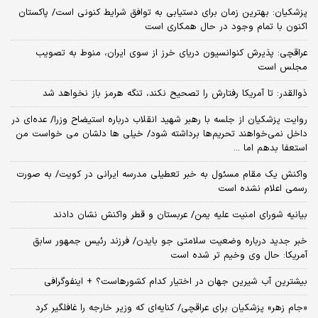
پزشکیان‌: بهترین زمان برای دستیابی به توافق شرایط کنونی است/ پاکستان
اکنون با تمام وجود در حال همکاری است
عراقچی: پذیرش کنوانسیون دریای خرز از سوی ایران، منوط به تصویب
مجلس است
ذوالقدر: تا آمریکا رفتارش را تصحیح نکند، تنگه هرمز باز نخواهد شد
روایت پزشکیان از جلسه با رهبر شهید انقلاب درباره استیضاح وزرا/ عده‌ای در
داخل نمی‌خواهند تحریم‌ها برداشته شود/ خیلی ها دلشان می خواست من
استعفا بدهم اما ...
واکنش یک مقام مسئول به خبر تعطیلی مدرسه ایرانی در کویت/ به صورت
رسمی اعلام نشده است
بیانیه شورای امنیت علیه یمن/ عربستان و قطر واکنش نشان دادند
خبر جدید درباره وضعیت سلامتی جو بایدن/ فرزند رئیس جمهور سابق
آمریکا: حال وی وخیم تر شده است
بیشترین آب شیرین جهان در اختیار کدام کشورهاست؟ + اینفوگرافی
«جام زهر» پزشکیان برای عراقچی/ کنایه‌ای که وزیر خارجه را غافلگیر کرد