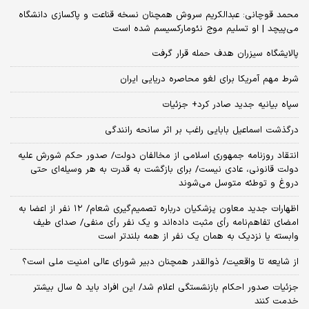
محمد قوچانی: عبدالکریم سروش همچنان نسخه قناعت و پاکسازی دانشگاه
می‌پیچد | او تسلیم موج نئومارکسیسم شده است
پالایشگاه سیزران هدف حمله قرار گرفت
شرط مهم آمریکا برای لغو محاصره دریایی ایران
سپاه بیانیه جدید صادر کرد+ جزئیات
درگذشت اسماعیل بابایی راغب بر اثر سانحه رانندگی
انتقاد روزنامه جمهوری اسلامی از مخالفان دولت/ صدور حکم شورش علیه
دولت قانونی، عادی نیست/ برای بازگشت به قدرت به هر وسیله‌ای حتی
دروغ و توطئه متوسل می‌شوند
اظهارات جدید معاون پزشکیان درباره تصمیم‌گیری شعام/ ۱۲ نفر از اعضا به
امضای تفاهم‌نامه رأی مثبت داده‌اند و یک نفر رأی منفی/ صدای طیف
وابسته یا نزدیک به همان یک نفر از همه بلندتر است
از شایعه تا واقعیت/ ذوالقدر همچنان دبیر شورای ‌عالی امنیت ملی است؟
جزئیات صدور احکام بازنشستگی اعلام شد/ این افراد باید ۵ سال بیشتر
خدمت کنند