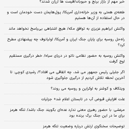
خبر مهم از بازار برنج و حبوبات/قیمت ها ارزان شدند؟
طعنه‌ی‌ همتی به وزیر خزانه‌داری آمریکا/ پول‌هایمان دست خودمان است و
در حال استفاده از آن‌ها هستیم
واکنش ابراهیم عزیزی به توافق مکه/ هیچ اشتباهی بی‌پاسخ نخواهد ماند
راه‌حل روسیه برای پایان جنگ ایران و آمریکا/ اولیانوف چه پیشنهادی مطرح
کرد؟
واکنش روسیه به حضور نظامی ناتو در دریای سیاه/ خطر درگیری مستقیم
اوج گرفت
اگر جلیلی رئیس جمهور می شد، چه اتفاقی می افتاد؟/ رشیدی کوچی: تا
آخرین لحظه تلاش کردیم از درگیری جلوگیری شود
ویتکاف و کوشنر به اوکراین و روسیه می روند؟
علت افزایش قبوض آب در تابستان اعلام شد+ جزئیات
مرعشی: با حضور رهبری معنی ندارد عده‌ای بگویند جنگ باشد/ تنگه هرمز
برای ما در این جنگ برگ برنده بود
توضیحات سخنگوی ارتش درباره وضعیت تنگه هرمز