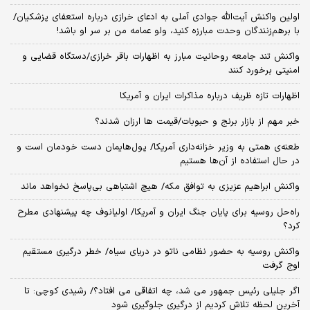
اولین واکنش آیت‌الله جوادی آملی به ادعای خرازی درباره استعفای پزشکیان/
با برهم‌زنندگان وحدت مبارزه کنید، ولو عمامه من بر سر او باشد!
واکنش تند جامعه روحانیت مبارز به اظهارات باقر خرازی/دستگاه قضایی و
امنیتی برخورد کنند
اظهارات تازه ظریف درباره مذاکرات ایران و آمریکا
خبر مهم از بازار برنج و حبوبات/قیمت ها ارزان شدند؟
طعنه‌ی‌ همتی به وزیر خزانه‌داری آمریکا/ پول‌هایمان دست خودمان است و
در حال استفاده از آن‌ها هستیم
واکنش ابراهیم عزیزی به توافق مکه/ هیچ اشتباهی بی‌پاسخ نخواهد ماند
راه‌حل روسیه برای پایان جنگ ایران و آمریکا/ اولیانوف چه پیشنهادی مطرح
کرد؟
واکنش روسیه به حضور نظامی ناتو در دریای سیاه/ خطر درگیری مستقیم
اوج گرفت
اگر جلیلی رئیس جمهور می شد، چه اتفاقی می افتاد؟/ رشیدی کوچی: تا
آخرین لحظه تلاش کردیم از درگیری جلوگیری شود