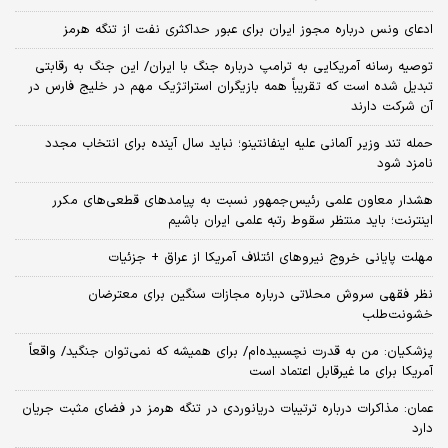
ادعای ونس درباره مجوز ایران برای عبور حداکثری نفت از تنگه هرمز
توصیه رسانه آمریکایی به ترامپ درباره جنگ با ایران/ این جنگ به رقابتی
تبدیل شده است که تقریباً همه بازیگران استراتژیک مهم در خلیج فارس در
آن شرکت دارند
حمله تند وزیر آلمانی علیه اینفانتینو؛ نباید سال آینده برای انتخاب مجدد
نامزد شود
هشدار معاون علمی رئیس‌جمهور نسبت به پیامدهای قطعی‌های مکرر
اینترنت؛ باید منتظر سقوط رتبه علمی ایران باشیم
مهلت پایانی خروج نیروهای ائتلاف آمریکا از عراق + جزئیات
نظر فقهی سروش محلاتی درباره مجازات سنگین برای معترضان
خشونت‌طلب
پزشکیان: من به قدرت نچسبیده‌ام/ برای همیشه که نمی‌توان جنگید/ واقعاً
آمریکا برای ما غیرقابل اعتماد است
عمان: مذاکرات درباره ترتیبات دریانوردی در تنگه هرمز در فضای مثبت جریان
دارد