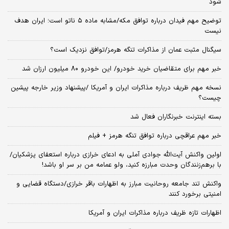
شود
توضیح مهم فیدان درباره توافق مکه/مشابه ماده ۵ ناتو است؛ ایران هدف
نیست
سیگنال‌ مثبت عمان از مذاکرات تنگه هرمز/توافق نزدیک است؟
خبر مهم برای متقاضیان خرید خودرو/ این خودرو ۸۰ میلیون ارزان شد
نسخه‌ مهم ظریف درباره مذاکرات ایران و آمریکا /پیشنهاد وزیر خارجه پیشین
چیست؟
بسته اینترنت خبرنگاران فعال شد
خبر مهم عراقچی درباره توافق تنگه هرمز + فیلم
اولین واکنش آیت‌الله جوادی آملی به ادعای خرازی درباره استعفای پزشکیان/
با برهم‌زنندگان وحدت مبارزه کنید، ولو عمامه من بر سر او باشد!
واکنش تند جامعه روحانیت مبارز به اظهارات باقر خرازی/دستگاه قضایی و
امنیتی برخورد کنند
اظهارات تازه ظریف درباره مذاکرات ایران و آمریکا