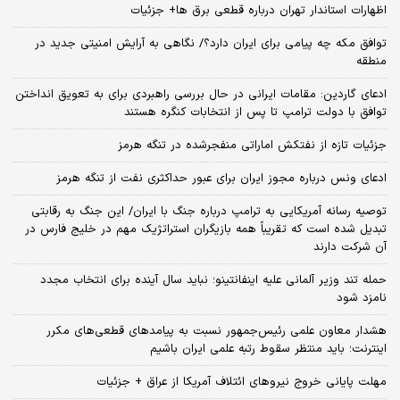
اظهارات استاندار تهران درباره قطعی برق ها+ جزئیات
توافق مکه چه پیامی برای ایران دارد؟/ نگاهی به آرایش امنیتی جدید در
منطقه
ادعای گاردین: مقامات ایرانی در حال بررسی راهبردی برای به تعویق انداختن
توافق با دولت ترامپ تا پس از انتخابات کنگره هستند
جزئیات تازه از نفتکش اماراتی منفجرشده در تنگه هرمز
ادعای ونس درباره مجوز ایران برای عبور حداکثری نفت از تنگه هرمز
توصیه رسانه آمریکایی به ترامپ درباره جنگ با ایران/ این جنگ به رقابتی
تبدیل شده است که تقریباً همه بازیگران استراتژیک مهم در خلیج فارس در
آن شرکت دارند
حمله تند وزیر آلمانی علیه اینفانتینو؛ نباید سال آینده برای انتخاب مجدد
نامزد شود
هشدار معاون علمی رئیس‌جمهور نسبت به پیامدهای قطعی‌های مکرر
اینترنت؛ باید منتظر سقوط رتبه علمی ایران باشیم
مهلت پایانی خروج نیروهای ائتلاف آمریکا از عراق + جزئیات