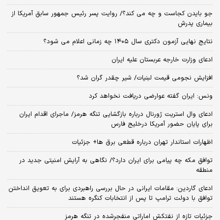
جو بایدن کجاست و چه می کند؟/ روایت پسر رئیس جمهور سابق آمریکا از
بیماری پدرش
نتایج نهایی آزمون دکتری سال ۱۴۰۵ چه زمانی اعلام می شود؟
ادعای وزارت خارجه عربستان علیه ایران
افزایش نجومی قیمت لبنیات/ شیر چقدر گران شد؟
ونس: ایران گفته عوارضی دریافت نخواهد کرد
ادعای وال استریت ژورنال درباره بازگشایی تنگه هرمز/ ماجرای اقدام ایران
برای پایان حضور آمریکا درخلیج فارس
اظهارات استاندار تهران درباره قطعی برق ها+ جزئیات
توافق مکه چه پیامی برای ایران دارد؟/ نگاهی به آرایش امنیتی جدید در
منطقه
ادعای گاردین: مقامات ایرانی در حال بررسی راهبردی برای به تعویق انداختن
توافق با دولت ترامپ تا پس از انتخابات کنگره هستند
جزئیات تازه از نفتکش اماراتی منفجرشده در تنگه هرمز