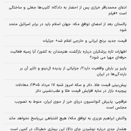
ادعای محمدباقر خرازی پس از احضار به دادگاه؛ کلیپ‌ها جعلی و ساختگی
است +فیلم
پاکستان بعد از امضای توافق مکه: جهان اسلام باید در برابر اسرائیل متحد
شود
قیمت جدید برنج ایرانی و خارجی اعلام شد+ جزئیات
اظهارات تازه پزشکیان درباره بازگشت هنرمندان به کشور/ آیا زمینه فعالیت
حرفه‌ای مهیا می شود؟
پاییز پر بارش واقعیت دارد؟/ جزئیاتی از پدیده ال‌نینو و تاثیر آن بر
بارندگی‌ها در ایران
پیش‌بینی قیمت طلا، دلار و سکه امروز شنبه ۱۷ مرداد ۱۴۰۵/ معادلات
پیچیده بازار در سایه افزایش قیمت طلا و عقب‌نشینی دلار
عراقچی: پذیرش کنوانسیون دریای خرز از سوی ایران، منوط به تصویب
مجلس است
واکنش ابراهیم عزیزی به توافق مکه/ هیچ اشتباهی بی‌پاسخ نخواهد ماند
هشدار جدی درباره نوشیدن چای داغ/ این بیماری خطرناک در کمین است