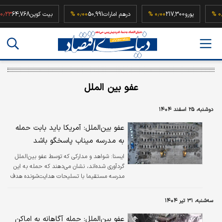
5
۰٫۰۰ %
یورو
217,300
۰٫۰۰ %
درهم امارات
50,991
۰٫۰۰ %
بیت کوین
64,768
عفو بین الملل
دوشنبه، ۲۵ اسفند ۱۴۰۴
عفو بین‌الملل: آمریکا باید بابت حمله
به مدرسه میناب پاسخگو باشد
ايسنا:
شواهد و مدارکی که توسط عفو بین‌الملل
گردآوری شده‌اند، نشان می‌دهند که حمله به این
مدرسه مستقیما با تسلیحات هدایت‌شونده هدف
قرار گرفته شده است.
سه‌شنبه، ۳۱ تیر ۱۴۰۴
عفو بین‌الملل: حمله آگاهانه به اماکن