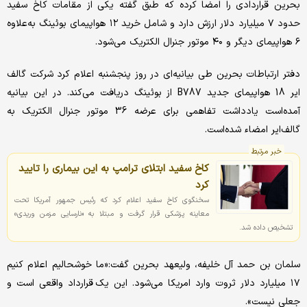
بحرین قراردادی را امضا کرده که طبق گفته یکی از مقامات کاخ سفید
حدود ۷ میلیارد دلار ارزش دارد و شامل خرید ۱۲ هواپیمای بوئینگ به‌علاوه
۶ هواپیمای دیگر و ۴۰ موتور جنرال الکتریک می‌شود.
دفتر ارتباطات بحرین طی بیانیه‌ای در روز پنجشنبه اعلام کرد شرکت گالف
ایر 18 هواپیمای جدید B787 از بوئینگ دریافت می‌کند. در این بیانیه
آمده‌است یادداشت تفاهمی برای عرضه 36 موتور جنرال الکتریک به
گالف‌ایر امضاء شده‌است.
خبر مرتبط
کاخ سفید ابتلای ترامپ به این بیماری را تایید
کرد
سخنگوی کاخ سفید اعلام کرد که رئیس جمهور آمریکا تحت
معاینه پزشکی قرار گرفت و مبتلا به «نارسایی مزمن وریدی»
تشخیص داده شد.
سلمان بن حمد آل خلیفه، ولیعهد بحرین گفت:«ما خوشحالیم اعلام کنیم
۱۷ میلیارد دلار ثروت وارد امریکا می‌شود. این یک قرارداد واقعی است و
جعلی نیست».