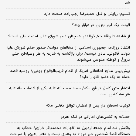
شد
تسنیم: ربایش و قتل حمیدرضا رجب‌زاده صحت دارد
قیمت یک لیتر بنزین در عراق چند؟
از شایعه تا واقعیت/ ذوالقدر همچنان دبیر شورای ‌عالی امنیت ملی است؟
انتقاد روزنامه جمهوری اسلامی از مخالفان دولت/ صدور حکم شورش علیه
دولت قانونی، عادی نیست/ برای بازگشت به قدرت به هر وسیله‌ای حتی
دروغ و توطئه متوسل می‌شوند
پیش‌بینی منابع اطلاعاتی آمریکا از اقدام قریب‌الوقوع پوتین/ روسیه قصد
حمله به یک عضو ناتو را دارد؟
انتشار متن کامل توافق مکه/ حمله مسلحانه علیه یکی از اعضا، حمله علیه
هر سه کشور است
توئیت اسحاق دار پس از امضای توافق دفاعی مکه
حملات به کشتی‌های اماراتی در تنگه هرمز
واکنش تند امام جمعه اردبیل به اظهارات محمدباقر خرازی/ خطاب به
دستگاه قضا: شخصی خبر دروغ به رهبری بست و دفتر رهبری با صراحت