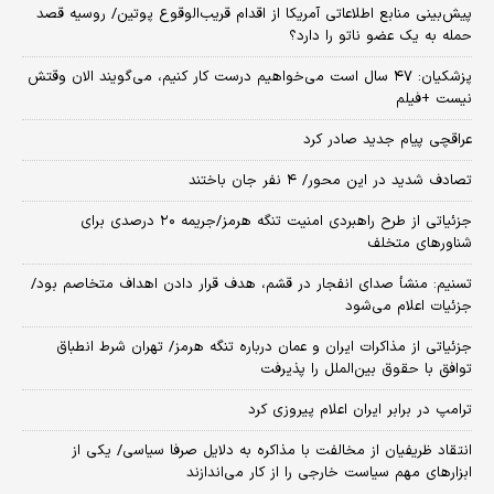
پیش‌بینی منابع اطلاعاتی آمریکا از اقدام قریب‌الوقوع پوتین/ روسیه قصد
حمله به یک عضو ناتو را دارد؟
پزشکیان: ۴۷ سال است می‌خواهیم درست کار کنیم، می‌گویند الان وقتش
نیست +فیلم
عراقچی پیام جدید صادر کرد
تصادف شدید در این محور/ ۴ نفر جان باختند
جزئیاتی از طرح راهبردی امنیت تنگه هرمز/جریمه ۲۰ درصدی برای
شناورهای متخلف
تسنیم: منشأ صدای انفجار در قشم، هدف قرار دادن اهداف متخاصم بود/
جزئیات اعلام می‌شود
جزئیاتی از مذاکرات ایران و عمان درباره تنگه هرمز/ تهران شرط انطباق
توافق با حقوق بین‌الملل را پذیرفت
ترامپ در برابر ایران اعلام پیروزی کرد
انتقاد ظریفیان از مخالفت با مذاکره به دلایل صرفا سیاسی/ یکی از
ابزارهای مهم سیاست خارجی را از کار می‌اندازند