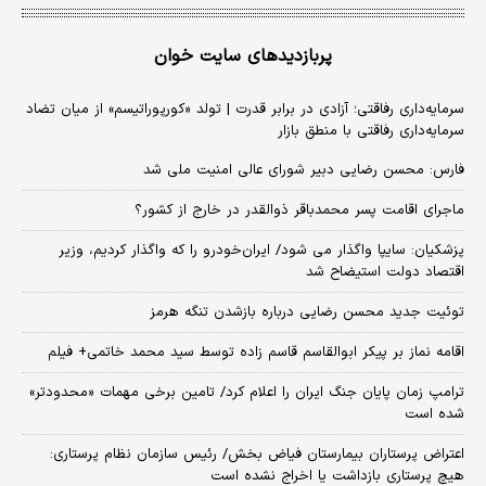
پربازدیدهای سایت خوان
سرمایه‌داری رفاقتی؛ آزادی در برابر قدرت | تولد «کورپوراتیسم» از میان تضاد
سرمایه‌داری رفاقتی با منطق بازار
فارس: محسن رضایی دبیر شورای عالی امنیت ملی شد
ماجرای اقامت پسر محمدباقر ذوالقدر در خارج از کشور؟
پزشکیان: سایپا واگذار می شود/ ایران‌خودرو را که واگذار کردیم، وزیر
اقتصاد دولت استیضاح شد
توئیت جدید محسن رضایی درباره بازشدن تنگه هرمز
اقامه نماز بر پیکر ابوالقاسم قاسم زاده توسط سید محمد خاتمی+ فیلم
ترامپ زمان پایان جنگ ایران را اعلام کرد/ تامین برخی مهمات «محدودتر»
شده است
اعتراض پرستاران بیمارستان فیاض بخش/ رئیس سازمان نظام پرستاری:
هیچ پرستاری بازداشت یا اخراج نشده است