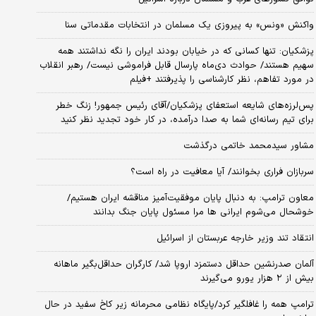
واکنش «ونس» به پیروزی یک مسلمان در انتخابات مقدماتی سنا
پزشکیان: تنها کسانی که در خیابان بودند ایران را نگه نداشتند همه
سهیم هستند/ حوادث دی‌ماه پارسال قابل فراموشی نیست/ رهبر انقلاب
در مورد تفاهم، نظر کارشناسی را پذیرفتند +فیلم
پس‌لرزه‌های شایعه استعفای پزشکیان/آقای رئیس جمهور! زنگ خطر
برای تیم رسانه‌ای شما به صدا درآمده، در کار خود تجدید نظر کنید
مشاور سیدمحمد خاتمی درگذشت
سربازان فراری بخوانند/ آیا معافیت در راه است؟
معاون ترامپ: به دنبال پایان موفقیت‌آمیز مناقشه ایران هستیم/
خوشحال می‌شوم ایرانی ها مرا مسئول پایان جنگ بدانند
انتقاد تند وزیر خارجه عربستان از اسرائیل
آلمان صدرنشین حداقل دستمزد اروپا شد/ کارگران حداقل‌بگیر ماهانه
بیش از ۲ هزار یورو می‌گیرند
ترامپ همه را غافلگیر کرد/پایگاه نظامی محرمانه زیر کاخ سفید در حال