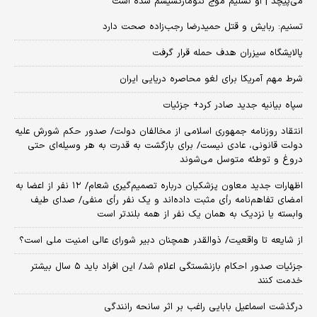
می‌پیچد | او تسلیم موج نئومارکسیسم شده است
تسنیم: ربایش و قتل حمیدرضا رجب‌زاده صحت دارد
پالایشگاه سیزران هدف حمله قرار گرفت
شرط مهم آمریکا برای لغو محاصره دریایی ایران
سپاه بیانیه جدید صادر کرد+ جزئیات
انتقاد روزنامه جمهوری اسلامی از مخالفان دولت/ صدور حکم شورش علیه
دولت قانونی، عادی نیست/ برای بازگشت به قدرت به هر وسیله‌ای حتی
دروغ و توطئه متوسل می‌شوند
اظهارات جدید معاون پزشکیان درباره تصمیم‌گیری شعام/ ۱۲ نفر از اعضا به
امضای تفاهم‌نامه رأی مثبت داده‌اند و یک نفر رأی منفی/ صدای طیف
وابسته یا نزدیک به همان یک نفر از همه بلندتر است
از شایعه تا واقعیت/ ذوالقدر همچنان دبیر شورای ‌عالی امنیت ملی است؟
جزئیات صدور احکام بازنشستگی اعلام شد/ این افراد باید ۵ سال بیشتر
خدمت کنند
درگذشت اسماعیل بابایی راغب بر اثر سانحه رانندگی