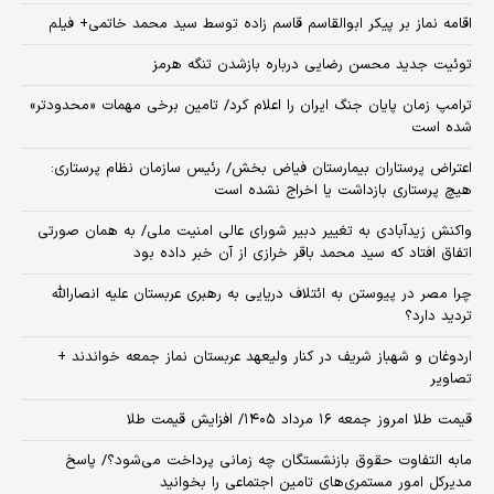
اقامه نماز بر پیکر ابوالقاسم قاسم زاده توسط سید محمد خاتمی+ فیلم
توئیت جدید محسن رضایی درباره بازشدن تنگه هرمز
ترامپ زمان پایان جنگ ایران را اعلام کرد/ تامین برخی مهمات «محدودتر»
شده است
اعتراض پرستاران بیمارستان فیاض بخش/ رئیس سازمان نظام پرستاری:
هیچ پرستاری بازداشت یا اخراج نشده است
واکنش زیدآبادی به تغییر دبیر شورای عالی امنیت ملی/ به همان صورتی
اتفاق افتاد که سید محمد باقر خرازی از آن خبر داده بود
چرا مصر در پیوستن به ائتلاف دریایی به رهبری عربستان علیه انصارالله
تردید دارد؟
اردوغان و شهباز شریف در کنار ولیعهد عربستان نماز جمعه خواندند +
تصاویر
قیمت طلا امروز جمعه ۱۶ مرداد ۱۴۰۵/ افزایش قیمت طلا
مابه التفاوت حقوق بازنشستگان چه زمانی پرداخت می‌شود؟/ پاسخ
مدیرکل امور مستمری‌های تامین اجتماعی را بخوانید