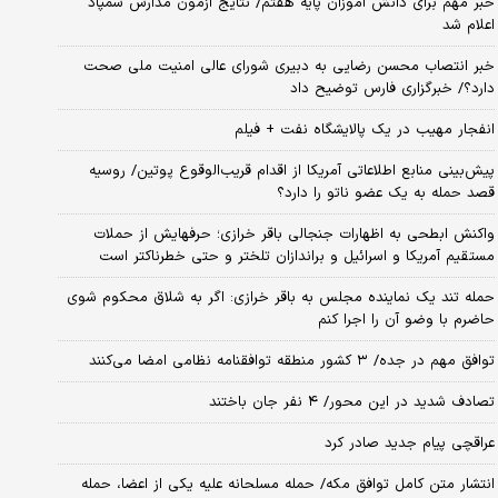
خبر مهم برای دانش آموزان پایه هفتم/ نتایج آزمون مدارس سمپاد
اعلام شد
خبر انتصاب محسن رضایی به دبیری شورای عالی امنیت ملی صحت
دارد؟/ خبرگزاری فارس توضیح داد
انفجار مهیب در یک پالایشگاه نفت + فیلم
پیش‌بینی منابع اطلاعاتی آمریکا از اقدام قریب‌الوقوع پوتین/ روسیه
قصد حمله به یک عضو ناتو را دارد؟
واکنش ابطحی به اظهارات جنجالی باقر خرازی؛ حرفهایش از حملات
مستقیم آمریکا و اسرائیل و براندازان تلختر و حتی خطرناکتر است
حمله تند یک نماینده مجلس به باقر خرازی: اگر به شلاق محکوم شوی
حاضرم با وضو آن را اجرا کنم
توافق مهم در جده/ ۳ کشور منطقه توافقنامه نظامی امضا می‌کنند
تصادف شدید در این محور/ ۴ نفر جان باختند
عراقچی پیام جدید صادر کرد
انتشار متن کامل توافق مکه/ حمله مسلحانه علیه یکی از اعضا، حمله