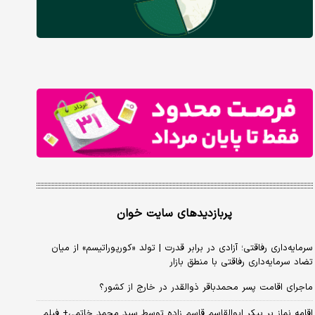
پربازدیدهای سایت خوان
سرمایه‌داری رفاقتی؛ آزادی در برابر قدرت | تولد «کورپوراتیسم» از میان
تضاد سرمایه‌داری رفاقتی با منطق بازار
ماجرای اقامت پسر محمدباقر ذوالقدر در خارج از کشور؟
اقامه نماز بر پیکر ابوالقاسم قاسم زاده توسط سید محمد خاتمی+ فیلم