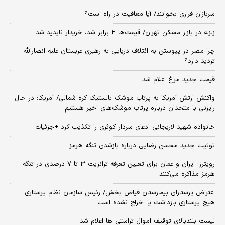
سربازان فراری بخوانند/ آیا معافیت در راه است؟
زلزله در بازار مسکن تهران/ قیمت‌ها ۲ برابر شد، خریدار ناپدید شد
چرا مصر در پیوستن به ائتلاف دریایی به رهبری عربستان علیه انصارالله
تردید دارد؟
قیمت جدید مرغ اعلام شد
واکنش ارتش آمریکا به پرتاب موشک بالستیک کره شمالی/ آمریکا: در حال
رایزنی با متحدان درباره پرتاب موشک‌های اخیر هستیم
خانواده شهید لاریجانی ادعای سردار کوثری را تکذیب کرد +جزئیات
توئیت جدید محسن رضایی درباره بازشدن تنگه هرمز
رویترز: ایران و عمان برای تعیین تعرفه ترانزیت ۳ تا ۷ درصدی در تنگه
هرمز مذاکره می‌کنند
اعتراض پرستاران بیمارستان فیاض بخش/ رئیس سازمان نظام پرستاری:
هیچ پرستاری بازداشت یا اخراج نشده است
لیست بلندبالای توقیف اموال تراستی ها اعلام شد