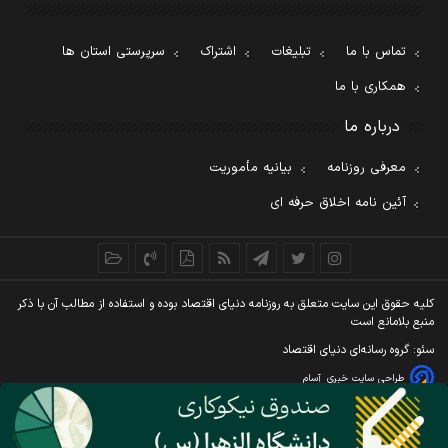
تماس با ما
تبلیغات
اشتراک
سرپرستی استان ها
همکاری با ما
درباره ما
معرفی روزنامه
بیانیه مأموریت
آئین نامه اخلاق حرفه ای
کليه حقوق اين سايت متعلق به روزنامه دنيای اقتصاد بوده و استفاده از مطالب آن با ذکر
منبع بلامانع است
سئو: گروه رسانه‌ای دنیای اقتصاد
طراحی سایت خبری
آسام