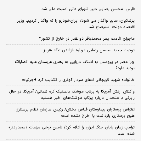
فارس: محسن رضایی دبیر شورای عالی امنیت ملی شد
پزشکیان: سایپا واگذار می شود/ ایران‌خودرو را که واگذار کردیم، وزیر
اقتصاد دولت استیضاح شد
ماجرای اقامت پسر محمدباقر ذوالقدر در خارج از کشور؟
توئیت جدید محسن رضایی درباره بازشدن تنگه هرمز
چرا مصر در پیوستن به ائتلاف دریایی به رهبری عربستان علیه انصارالله
تردید دارد؟
خانواده شهید لاریجانی ادعای سردار کوثری را تکذیب کرد +جزئیات
واکنش ارتش آمریکا به پرتاب موشک بالستیک کره شمالی/ آمریکا: در حال
رایزنی با متحدان درباره پرتاب موشک‌های اخیر هستیم
اعتراض پرستاران بیمارستان فیاض بخش/ رئیس سازمان نظام پرستاری:
هیچ پرستاری بازداشت یا اخراج نشده است
ترامپ زمان پایان جنگ ایران را اعلام کرد/ تامین برخی مهمات «محدودتر»
شده است