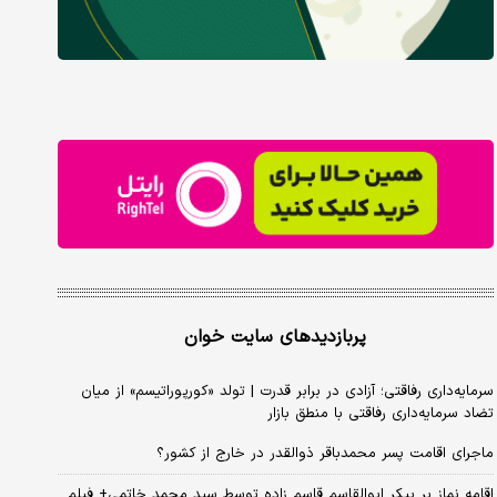
پربازدیدهای سایت خوان
سرمایه‌داری رفاقتی؛ آزادی در برابر قدرت | تولد «کورپوراتیسم» از میان
تضاد سرمایه‌داری رفاقتی با منطق بازار
ماجرای اقامت پسر محمدباقر ذوالقدر در خارج از کشور؟
اقامه نماز بر پیکر ابوالقاسم قاسم زاده توسط سید محمد خاتمی+ فیلم