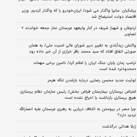
پزشکیان: سایپا واگذار می شود/ ایران‌خودرو را که واگذار کردیم، وزیر
اقتصاد دولت استیضاح شد
اردوغان و شهباز شریف در کنار ولیعهد عربستان نماز جمعه خواندند +
تصاویر
واکنش زیدآبادی به تغییر دبیر شورای عالی امنیت ملی/ به همان
صورتی اتفاق افتاد که سید محمد باقر خرازی از آن خبر داده بود
ترامپ زمان پایان جنگ ایران را اعلام کرد/ تامین برخی مهمات
«محدودتر» شده است
توئیت جدید محسن رضایی درباره بازشدن تنگه هرمز
اعتراض پرستاران بیمارستان فیاض بخش/ رئیس سازمان نظام پرستاری:
هیچ پرستاری بازداشت یا اخراج نشده است
چرا مصر در پیوستن به ائتلاف دریایی به رهبری عربستان علیه انصارالله
تردید دارد؟
ژیلا هدائی درگذشت