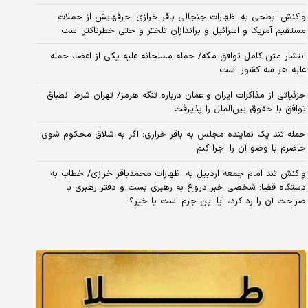
واکنش ابطحی به اظهارات جنجالی باقر خرازی؛ حرفهایش از حملات
مستقیم آمریکا و اسرائیل و براندازان تلختر و حتی خطرناکتر است
انتشار متن کامل توافق مکه/ حمله مسلحانه علیه یکی از اعضا، حمله
علیه هر سه کشور است
جزئیاتی از مذاکرات ایران و عمان درباره تنگه هرمز/ تهران شرط انطباق
توافق با حقوق بین‌الملل را پذیرفت
حمله تند یک نماینده مجلس به باقر خرازی: اگر به شلاق محکوم شوی
حاضرم با وضو آن را اجرا کنم
واکنش تند امام جمعه اردبیل به اظهارات محمدباقر خرازی/ خطاب به
دستگاه قضا: شخصی خبر دروغ به رهبری بست و دفتر رهبری با
صراحت آن را رد کرد، آیا این جرم است یا خیر؟