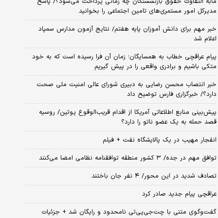
مابه التفاوت حقوق بازنشستگان چه زمانی پرداخت می‌شود؟/ پاسخ
مدیرکل امور مستمری‌های تامین اجتماعی را بخوانید
خبر مهم برای دانش آموزان پایه هفتم/ نتایج آزمون مدارس سمپاد
اعلام شد
پیام عراقچی خطاب به همسایگان؛ زمان آن فرا رسیده است که به خود
متکی باشیم و برادری واقعی را در پیش گیریم
خبر انتصاب محسن رضایی به دبیری شورای عالی امنیت ملی صحت
دارد؟/ خبرگزاری فارس توضیح داد
پیش‌بینی منابع اطلاعاتی آمریکا از اقدام قریب‌الوقوع پوتین/ روسیه
قصد حمله به یک عضو ناتو را دارد؟
انفجار مهیب در یک پالایشگاه نفت + فیلم
توافق مهم در جده/ ۳ کشور منطقه توافقنامه نظامی امضا می‌کنند
تصادف شدید در این محور/ ۴ نفر جان باختند
عراقچی پیام جدید صادر کرد
گفت‌وگوی متنی با چت‌جی‌پی‌تی نامحدود و رایگان شد + جزئیات