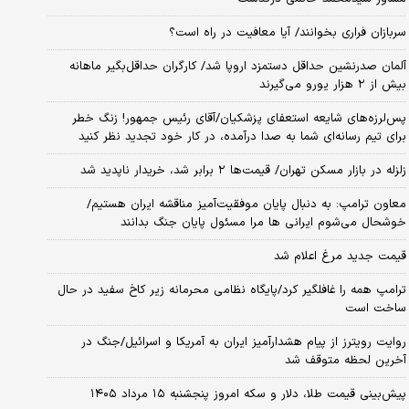
سربازان فراری بخوانند/ آیا معافیت در راه است؟
آلمان صدرنشین حداقل دستمزد اروپا شد/ کارگران حداقل‌بگیر ماهانه
بیش از ۲ هزار یورو می‌گیرند
پس‌لرزه‌های شایعه استعفای پزشکیان/آقای رئیس جمهور! زنگ خطر
برای تیم رسانه‌ای شما به صدا درآمده، در کار خود تجدید نظر کنید
زلزله در بازار مسکن تهران/ قیمت‌ها ۲ برابر شد، خریدار ناپدید شد
معاون ترامپ: به دنبال پایان موفقیت‌آمیز مناقشه ایران هستیم/
خوشحال می‌شوم ایرانی ها مرا مسئول پایان جنگ بدانند
قیمت جدید مرغ اعلام شد
ترامپ همه را غافلگیر کرد/پایگاه نظامی محرمانه زیر کاخ سفید در حال
ساخت است
روایت رویترز از پیام هشدارآمیز ایران به آمریکا و اسرائیل/جنگ در
آخرین لحظه متوقف شد
پیش‌بینی قیمت طلا، دلار و سکه امروز پنجشنبه ۱۵ مرداد ۱۴۰۵