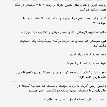
رویترز: ایران و عمان برای تعیین تعرفه ترانزیت ۳ تا ۷ درصدی در تنگه
هرمز مذاکره می‌کنند
کدام روش پخت تخم مرغ برای بدن مفید است؟/ خام، آب‌پز یا
سرخ‌شده؟
خانواده شهید لاریجانی ادعای سردار کوثری را تکذیب کرد +جزئیات
غول موشکی کره شمالی به حرکت درآمد/ پیونگ‌یانگ یک بالستیک
شلیک کرد
موج جدید گرما در راه کشور
شرط جدید بازنشستگی اعلام شد
خبر جدید پاکستان درباره مذاکرات ایران و آمریکا/ رایزنی کشورها درباره
تنگه هرمز ادامه دارد؟
واکنش ارتش آمریکا به پرتاب موشک بالستیک کره شمالی/ آمریکا: در
حال رایزنی با متحدان درباره پرتاب موشک‌های اخیر هستیم
لیست بلندبالای توقیف اموال تراستی ها اعلام شد