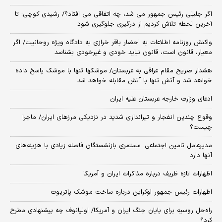
اگر جلیلی رئیس جمهور می شد، چه اتفاقی می افتاد؟/ رشیدی کوچی: تا
آخرین لحظه تلاش کردیم از درگیری جلوگیری شود
واکنش روزنامه اطلاعات به احضار باقر خرازی به دادگاه ویژه روحانیت/ اگر
معیار، قانون است، قانون نباید خودی و غیرخودی بشناسد
هشدار صریح مقام عراقی به عربستان/ موشکها تنها با موشک پاسخ داده
خواهد شد و آتش تنها با آتش مقابله خواهد شد
ادعای وزارت خارجه عربستان علیه ایران
وقوع چندین انفجار و تیراندازی شدید در نزدیکی مرز‌های ایران/ ماجرا
چیست؟
مدیرعامل تامین اجتماعی: مستمری بازنشستگان فاصله زیادی با هزینه‌های
آنها دارد
اظهارات تازه ظریف درباره مذاکرات ایران و آمریکا
اظهارات رئیس جمهور اوکراین درباره ساخت موشک پاتریوت
راه‌حل روسیه برای پایان جنگ ایران و آمریکا/ اولیانوف چه پیشنهادی مطرح
کرد؟