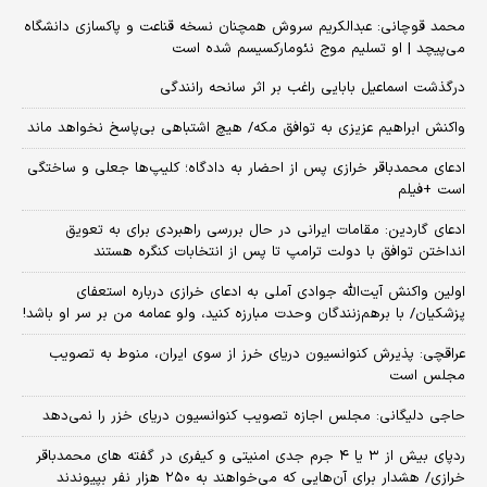
محمد قوچانی: عبدالکریم سروش همچنان نسخه قناعت و پاکسازی دانشگاه
می‌پیچد | او تسلیم موج نئومارکسیسم شده است
درگذشت اسماعیل بابایی راغب بر اثر سانحه رانندگی
واکنش ابراهیم عزیزی به توافق مکه/ هیچ اشتباهی بی‌پاسخ نخواهد ماند
ادعای محمدباقر خرازی پس از احضار به دادگاه؛ کلیپ‌ها جعلی و ساختگی
است +فیلم
ادعای گاردین: مقامات ایرانی در حال بررسی راهبردی برای به تعویق
انداختن توافق با دولت ترامپ تا پس از انتخابات کنگره هستند
اولین واکنش آیت‌الله جوادی آملی به ادعای خرازی درباره استعفای
پزشکیان/ با برهم‌زنندگان وحدت مبارزه کنید، ولو عمامه من بر سر او باشد!
عراقچی: پذیرش کنوانسیون دریای خرز از سوی ایران، منوط به تصویب
مجلس است
حاجی دلیگانی: مجلس اجازه تصویب کنوانسیون دریای خزر را نمی‌دهد
ردپای بیش از ۳ یا ۴ جرم جدی امنیتی و کیفری در گفته های محمدباقر
خرازی/ هشدار برای آن‌هایی که می‌خواهند به ۲۵۰ هزار نفر بپیوندند