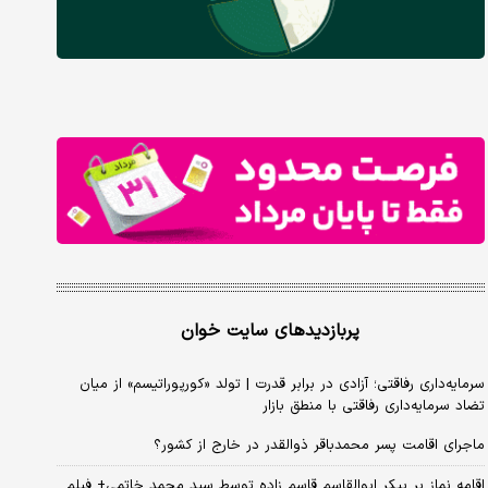
پربازدیدهای سایت خوان
سرمایه‌داری رفاقتی؛ آزادی در برابر قدرت | تولد «کورپوراتیسم» از میان
تضاد سرمایه‌داری رفاقتی با منطق بازار
ماجرای اقامت پسر محمدباقر ذوالقدر در خارج از کشور؟
اقامه نماز بر پیکر ابوالقاسم قاسم زاده توسط سید محمد خاتمی+ فیلم