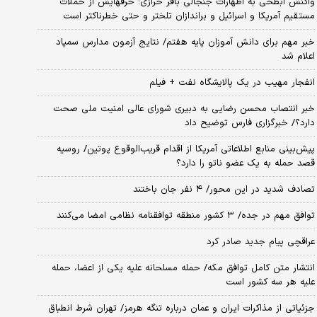
واکنش ابطحی به اظهارات جنجالی باقر خرازی؛ حرفهایش از حملات
مستقیم آمریکا و اسرائیل و براندازان تلختر و حتی خطرناکتر است
خبر مهم برای دانش آموزان پایه هفتم/ نتایج آزمون مدارس سمپاد
اعلام شد
انفجار مهیب در یک پالایشگاه نفت + فیلم
خبر انتصاب محسن رضایی به دبیری شورای عالی امنیت ملی صحت
دارد؟/ خبرگزاری فارس توضیح داد
پیش‌بینی منابع اطلاعاتی آمریکا از اقدام قریب‌الوقوع پوتین/ روسیه
قصد حمله به یک عضو ناتو را دارد؟
تصادف شدید در این محور/ ۴ نفر جان باختند
توافق مهم در جده/ ۳ کشور منطقه توافقنامه نظامی امضا می‌کنند
عراقچی پیام جدید صادر کرد
انتشار متن کامل توافق مکه/ حمله مسلحانه علیه یکی از اعضا، حمله
علیه هر سه کشور است
جزئیاتی از مذاکرات ایران و عمان درباره تنگه هرمز/ تهران شرط انطباق