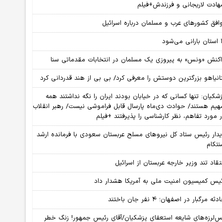
ادت لاریجانی و فرزندش+فیلم
افق کشورهای عرب و مسلمان درباره اسرائیل
ی‌شود
کنش «ونس» به پیروزی یک مسلمان در انتخابات مقدماتی سنا
انیاهو بزرگترین دوستش را معرفی کرد/ بی بی از هند قدردانی کرد
شکیان: تنها کسانی که در خیابان بودند ایران را نگه نداشتند همه
یم هستند/ حوادث دی‌ماه پارسال قابل فراموشی نیست/ رهبر انقلاب
 مورد تفاهم، نظر کارشناسی را پذیرفتند +فیلم
دار رئیس ستاد کل نیروهای مسلح عربستان سعودی با فرمانده ارشد
تکام
تقاد تند وزیر خارجه عربستان از اسرائیل
یس کمیسیون امنیت ملی به آمریکا هشدار داد
ثه مرگبار در اصفهان؛ ۴ نفر جان باختند
‌لرزه‌های شایعه استعفای پزشکیان/آقای رئیس جمهور! زنگ خطر