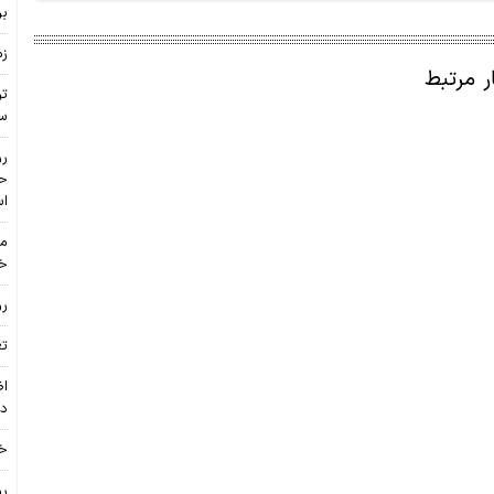
بر
زم
ر مرتبط
تر
س
رو
ا
مع
خو
رو
تعر
اظ
دلار ۱۰۰۰ تومانی تا 
خب
رو