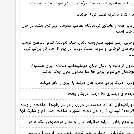
ای تیم رسانه‌ای شما به صدا درآمده، در کار خود تجدید نظر کنید
ان شارژ کالابرگ تغییر کرد+ جزئیات
امپ همه را غافلگیر کرد/پایگاه نظامی محرمانه زیر کاخ سفید در حال
اخت است
حانی: رهبر شهید هیچ‌وقت دنبال جنگ نبودند/ تمام ادعاهای ترامپ،
حرف‌های توخالی و بلوف است/ دولت در این ۱۴ ماه کار بزرگی کرده
ست
اون ترامپ: به دنبال پایان موفقیت‌آمیز مناقشه ایران هستیم/
شحال می‌شوم ایرانی ها مرا مسئول پایان جنگ بدانند
یترز: آمریکا برخی تحریم‌های مرتبط با ایران را لغو می‌کند
فه‌های پرستاری ۶۰ درصد افزایش یافت
هارنظرهایی که نام محمدباقر خرازی را بر سر زبان‌ها انداخت/ از وعده
راه حل نجات کشور با ساخت بمب اتم و شلیک آن!
ر مهم بقایی درباره مذاکرات ایران و عمان درخصوص تنگه هرمز
ایت پزشکیان از دیدار با رهبر شهید انقلاب پس از بمباران جلسه