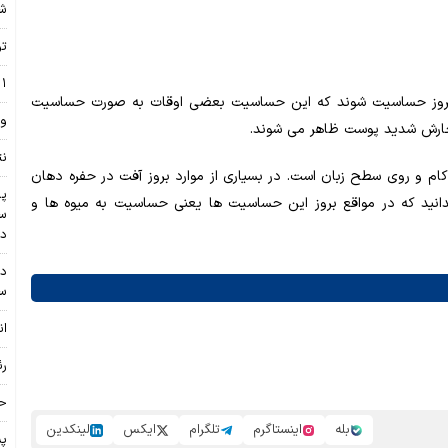
شه
تو
۱۱ استان بارانی م
 بروز حساسیت شوند که این حساسیت بعضی اوقات به صورت حساسیت
وا
ارش شدید پوست ظاهر می شوند.
نت
م و روی سطح زبان است. در بسیاری از موارد بروز آفت در حفره دهان
پز
نید که در مواقع بروز این حساسیت ها یعنی حساسیت به میوه ها و
سه
در
دی
سن
ان
رئ
حاد
بله
اینستاگرم
تلگرام
ایکس
لینکدین
پس