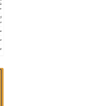
شو
حا
نف
مش
سر
پی