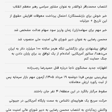
انتصاب محمدباقر ذوالقدر به عنوان مشاور سیاسی رهبر معظم انقلاب
خبر خوش برای بازنشستگان/ احتمال پرداخت معوقات افزایش حقوق از
این تاریخ + جزئیات
خبر مهم برای سهامداران/ زمان واریز سود سهام عدالت مشخص شد
محسن رضایی به عنوان دبیر شورای عالی امنیت ملی منصوب شد
توافق پیشنهادی برای بازگشایی تنگه هرمز سالانه ۱۰۰ میلیارد دلار به ایران
می‌دهد!/ سناتور آمریکایی: آماده‌ام از یک توافق بد برای پایان دادن به
جنگ حمایت کنم
اظهارات جدید سخنگوی ناجا درباره قتل حمیدرضا رجب‌زاده
​پیش‌بینی بورس فردا دوشنبه ۱۹ مرداد ۱۴۰۵/ آزمون مهم بازار سرمایه پس
از ثبت رکورد ارزش معاملات
سقوط مرگبار بالگرد در این منطقه/ ۴ نفر جان باختند
حرکت سریع یک هواپیمای ناشناس به سمت پایگاه آمریکایی در جیبوتی
واکنش زیدآبادی به انتصاب محسن رضایی به دبیر شورای عالی امنیت ملی