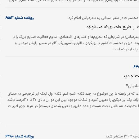
دل شده است. گزارش‌های رسانه‌ای‌شده از مجلس و نشست‌های تخصصی دستگاه‌های نظارتی
که برخلاف ادعاهای برخی سودجویان، بخش بزرگی از نابسامانی‌های اخیر بازار نه ناشی از
س
لا، بلکه حاصل احتکار، سوداگری و سوءاستفاده از فضای روانی ناشی از شرایط جنگی است.
حاسبات در سفر استانی به بندرعباس اعلام کرد
روزنامه شماره ۶۵۵۳
مگرایی بین…
ا
طرح «احیای۲» صبافولاد
ع
ح
بندرعباس: در شرایطی که تحریم‌ها و فشارهای اقتصادی، تداوم فعالیت صنایع بزرگ را با
ه، دیوان محاسبات کشور با رویکردی نظارتی–تسهیل‌گر، گام در مسیر پایش میدانی و
خ
پایدار نهاده است.
ب
ط
ت جدید
ا
انیان*
ا
ست که در رابطه با این موضوع به چند نکته اشاره کنم. نکته اول اینکه ارز ترجیحی به معنای
ق
اینکه به جز ارز آزاد، یک ارز دیگری را تعیین کنید و شکاف موجود بین این دو ارز بالای ۲۰ تا ۳۰درصد باشد
(البته عدد ۲۰ تا ۳۰درصد هم قابل بحث هست و عدد دقیق و تعیین‌شده‌ای نیست) در هیچ جای ادبیات
دارد و تاییدشده نیست.
خ
د
تشر شد؛
روزنامه شماره ۶۴۸۰
ح