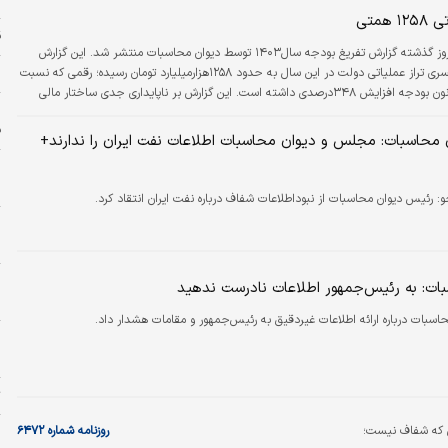
همتی
ق
روز گذشته گزارش تفریغ بودجه سال۱۴۰۳ توسط دیوان محاسبات منتشر شد. این گزارش
م
نشان می‌دهد کسری تراز عملیاتی دولت در این سال به حدود ۱۲۵۸هزار‌میلیارد تومان رسیده؛ رقمی که نسبت
به پیش‌بینی قانون بودجه افزایش ۳۴۸درصدی داشته است. این گزارش بر ناپایداری جدی ساختار مالی
ا
ند؛ زیرا رشد هزینه‌های جاری از توان درآمدهای پایدار پیشی گرفته و این کسری بودجه، به
ف
م تبدیل شده است. مطابق گزارش منتشرشده در بودجه عمومی ناترازی قابل‌توجهی وجود
محاسبات: مجلس و دیوان محاسبات اطلاعات نفت ایران را ندارند+
اصلاح ساختار بودجه را برجسته می‌ک…
پ
و:
رئیس دیوان محاسبات از نبوداطلاعات شفاف درباره نفت ایران انتقاد کرد.
پ
ب
ه
ات: به رئیس‌جمهور اطلاعات نادرست ندهید
ا
اسبات درباره ارائه اطلاعات غیردقیق به رئیس‌جمهور و مقامات هشدار داد.
پ
م
ت
ی که شفاف نیست؛
روزنامه شماره ۶۴۷۲
ب