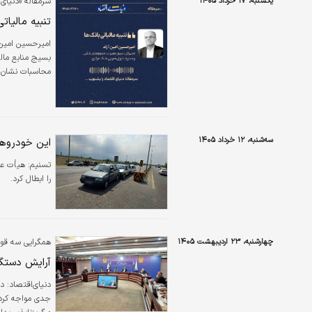
یکشنبه، ۱۷ خرداد ۱۴۰۵
سرمقاله «دنیای 
نامتوازن…
تنبیه مالیات
امیرحسین امین‌
بسیج منابع مالی
تعهدات تسهیلاتی
است. این واقعی
انتخاب‌شده برا
سه‌شنبه، ۱۲ خرداد ۱۴۰۵
این خودروه
تسنیم:
را ابطال کرد.
چهارشنبه، ۲۳ اردیبهشت ۱۴۰۵
همگرایی سه قوه
آرایش دستگاه
دنیای‌اقتصاد: د
جدی مواجه کرده