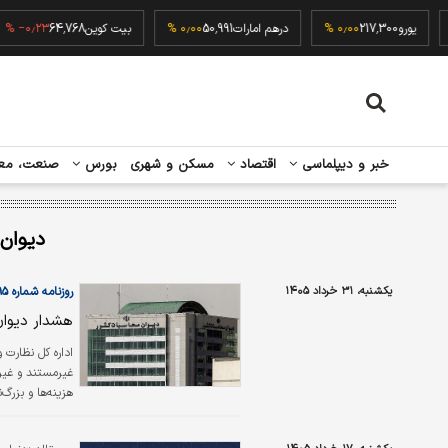
۰٫۰۰ 
یورو
217,300
۰٫۰۰ %
درهم امارات
50,991
۰٫۰۰ %
بیت کوین
64,768
۲۳ %
خبر و دیپلماسی
اقتصاد
مسکن و شهری
بورس
صنعت، مع
دیوان
یکشنبه، ۳۱ خرداد ۱۴۰۵
روزنامه شماره ۶۵۹۵
هشدار دیوان
اداره‌ کل نظارت 
غیرمستند و غیرق
هزینه‌ها و بزرگ
سال۱۴۰۴