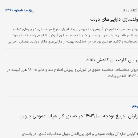
ت
گزارش داد؛
روزنامه شماره ۶۴۶۰
و
ولدسازی دارایی‌های دولت
ع
یوان محاسبات کشور در گزارشی، به بررسی روند اجرای طرح مولدسازی دارایی‌های دولت
ود انحرافات راهبردی در این مسیر خبر داده است. این گزارش نشان می‌دهد که با وجود
م
نجام‌شده و تاکید قوانین بودجه بر استفاده بهینه از دارایی‌های مازاد دولت، عملکرد اجرایی
ه
عناداری با اهداف تعیین‌شده دارد و نتوانسته است انتظارات مالی و اقتصادی
ت
برآورده کند.
 این کارمندان کاهش یافت
ج
با پیگیری دیوان محاسبات، محاسبه حقوق در آموزش و پرورش اصلاح شد و مالیات ۱۸۲ هزار کارمند در
ا
ت.
ن
ا
ا
سطح دوم گزارش تفریغ بودجه سال۱۴۰۳ در دستور کار هیات عمومی دیوان
و
ا
به گزارش اداره کل روابط عمومی و امور بین‌الملل دیوان محاسبات کشور، در راستای
ب