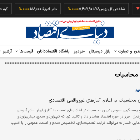
‎−۰٫
شاخص کل بورس
5,407,901.78
۰٫۰۰ %
دلار آمریکا
188,000
۰٫۰۰ %
دن و تجارت
بازار دیجیتال
خودرو
باشگاه اقتصاددانان
قیمت‌ها
آرشیو
 محاسبات
 محاسبات به اعلام آمارهای غیرواقعی اقتصادی
و پاسخگویی عمومی دیوان محاسبات در اطلاعیه‌ای نسبت به آثار زیان‌بار اعلام آمارهای
ابل احراز در حوزه اقتصاد هشدار داد و تاکید کرد که کم‌برآوردی منابع، بیش‌برآوردی
‌نمایی خسارات می‌تواند فرآیند تصمیم‌سازی، تخصیص منابع و اعتماد عمومی را با آسیب
مواجه سازد. دیوان محاسبات همچنین، با تاکید بر عدم انطباق رقم اعلامی «۶‌میلیارد دلار» واردات بنزین در
 با داده‌ها و سوابق رسمی، ارائه مستندات آن را مطالبه کرده و نسبت به تداوم رویه اعلام ارقام