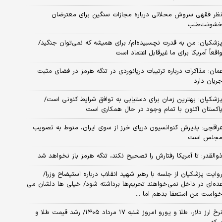
ظر فقهی سروش محلاتی درباره مجازات سنگین برای معترضان
شونت‌طلب
زشکیان: من به قدرت نچسبیده‌ام/ برای همیشه که نمی‌توان جنگید/
اقعاً آمریکا برای ما غیرقابل اعتماد است
مان: مذاکرات درباره ترتیبات دریانوردی در تنگه هرمز در فضای مثبت
ریان دارد
زشکیان‌: بهترین زمان برای دستیابی به توافق شرایط کنونی است/
اکستان اکنون با تمام وجود در حال همکاری است
راقچی: پذیرش کنوانسیون دریای خرز از سوی ایران، منوط به تصویب
جلس است
والقدر: تا آمریکا رفتارش را تصحیح نکند، تنگه هرمز باز نخواهد شد
وایت پزشکیان از جلسه با رهبر شهید انقلاب درباره استیضاح وزرا/
ده‌ای در داخل نمی‌خواهند تحریم‌ها برداشته شود/ خیلی ها دلشان می
واست من استعفا بدهم اما ...
نرخ ارز دلار، طلا و یورو امروز شنبه ۱۷ مرداد ۱۴۰۵/ رشد قیمت طلا و