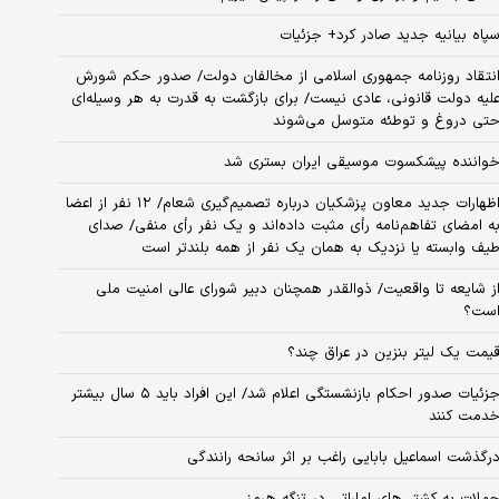
پاه بیانیه جدید صادر کرد+ جزئیات
نتقاد روزنامه جمهوری اسلامی از مخالفان دولت/ صدور حکم شورش
لیه دولت قانونی، عادی نیست/ برای بازگشت به قدرت به هر وسیله‌ای
تی دروغ و توطئه متوسل می‌شوند
واننده پیشکسوت موسیقی ایران بستری شد
اظهارات جدید معاون پزشکیان درباره تصمیم‌گیری شعام/ ۱۲ نفر از اعضا
ه امضای تفاهم‌نامه رأی مثبت داده‌اند و یک نفر رأی منفی/ صدای
یف وابسته یا نزدیک به همان یک نفر از همه بلندتر است
ز شایعه تا واقعیت/ ذوالقدر همچنان دبیر شورای ‌عالی امنیت ملی
ست؟
یمت یک لیتر بنزین در عراق چند؟
جزئیات صدور احکام بازنشستگی اعلام شد/ این افراد باید ۵ سال بیشتر
دمت کنند
رگذشت اسماعیل بابایی راغب بر اثر سانحه رانندگی
ملات به کشتی‌های اماراتی در تنگه هرمز