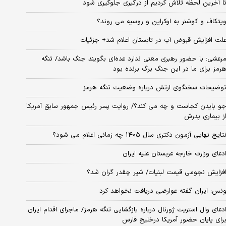
ا آخرین لحظه تلاش کردیم از درگیری جلوگیری شود
یتکاف و کوشنر به اوکراین و روسیه می روند؟
لت افزایش قبوض آب در تابستان اعلام شد+ جزئیات
رعشی: با حضور رهبری معنی ندارد عده‌ای بگویند جنگ باشد/ تنگه
رمز برای ما در این جنگ برگ برنده بود
وضیحات سخنگوی ارتش درباره وضعیت تنگه هرمز
و بایدن کجاست و چه می کند؟/ روایت پسر رئیس جمهور سابق آمریکا
ز بیماری پدرش
تایج نهایی آزمون دکتری سال ۱۴۰۵ چه زمانی اعلام می شود؟
دعای وزارت خارجه عربستان علیه ایران
فزایش نجومی قیمت لبنیات/ شیر چقدر گران شد؟
نس: ایران گفته عوارضی دریافت نخواهد کرد
دعای وال استریت ژورنال درباره بازگشایی تنگه هرمز/ ماجرای اقدام ایران
رای پایان حضور آمریکا درخلیج فارس