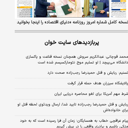
سخه کامل شماره امروز روزنامه «دنیای‌ اقتصاد» را اینجا بخوانید
پربازدیدهای سایت خوان
حمد قوچانی: عبدالکریم سروش همچنان نسخه قناعت و پاکسازی
انشگاه می‌پیچد | او تسلیم موج نئومارکسیسم شده است
سنیم: ربایش و قتل حمیدرضا رجب‌زاده صحت دارد
الایشگاه سیزران هدف حمله قرار گرفت
رط مهم آمریکا برای لغو محاصره دریایی ایران
بایش و قتل حمیدرضا رجب‌زاده تایید شد/ ارسال ویدئوی لحظه قتل او
رای خانواده‌اش
یام عراقچی خطاب به همسایگان؛ زمان آن فرا رسیده است که به خود
تکی باشیم و برادری واقعی را در پیش گیریم