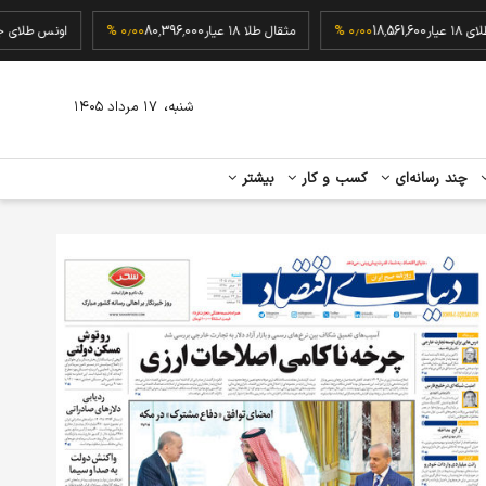
گرم طلای ۱۸ عیار
18,561,600
۰٫۰۰ %
مثقال طلا ۱۸ عیار
80,396,000
۰٫۰۰ %
اونس 
،
شنبه
۱۷ مرداد ۱۴۰۵
چند رسانه‌ای
کسب و کار
بیشتر