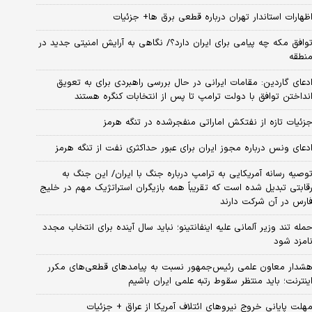
ظهارات استاندار تهران درباره قطعی برق ها+ جزئیات
وافق مکه چه پیامی برای ایران دارد؟/ نگاهی به آرایش امنیتی جدید در
نطقه
دعای گاردین: مقامات ایرانی در حال بررسی راهبردی برای به تعویق
نداختن توافق با دولت ترامپ تا پس از انتخابات کنگره هستند
زئیات تازه از نفتکش اماراتی منفجرشده در تنگه هرمز
دعای ونس درباره مجوز ایران برای عبور حداکثری نفت از تنگه هرمز
وصیه رسانه آمریکایی به ترامپ درباره جنگ با ایران/ این جنگ به
قابتی تبدیل شده است که تقریباً همه بازیگران استراتژیک مهم در خلیج
ارس در آن شرکت دارند
مله تند وزیر آلمانی علیه اینفانتینو؛ نباید سال آینده برای انتخاب مجدد
امزد شود
شدار معاون علمی رئیس‌جمهور نسبت به پیامدهای قطعی‌های مکرر
ینترنت؛ باید منتظر سقوط رتبه علمی ایران باشیم
هلت پایانی خروج نیروهای ائتلاف آمریکا از عراق + جزئیات