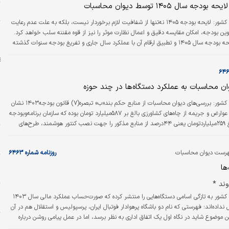
جه سال ۱۴۰۵ توسط دیوان محاسبات
ه
دیوان محاسبات کشور: لایحه بودجه ۱۴۰۵ نه‌تنها از شفافیت لازم برخوردار نیست، بلکه به علت عدم رعایت
ا
وین بودجه، امکان مقایسه دقیق و اعمال نظارت موثر را نیز از قوه مقننه سلب خواهد کرد.
د
بررسی اولیه لایحه بودجه سال ۱۴۰۵ و تطبیق ارقام آن با عملکرد سال جاری و تفریغ بودجه سنوات گذشته
کلیات این لایحه فاقد ویژگی‌های لازم برای تصمیم‌گیری اقتصادی و سیاستگذاری مالی
ن محاسبات به عملکرد دستگاه‌ها در چند حوزه
دیوان محاسبات کشور: بررسی‌های دیوان محاسبات از منابع حکم بند«ب» تبصره(۷) قانون بودجه۱۴۰۳ نشان
ط
می‌دهد که اخذ عوارض و جریمه‌ از چاه‌های کشاورزی بالغ بر ۵۸۷‌میلیارد تومان بوده که سازمان برنامه‌وبودجه
و
کشور صرفا مبلغ ۲۵۹‌میلیاردتومان یعنی ۴۴درصد از منابع مذکور را جهت نصب کنتور هوشمند، طرح‌های
و
تعادل‌بخشی و افزایش بهره‌وری آب اختصاص داده است. تعداد ۱۲۱هزار چاه مجاز دارای شمارشگر، ۳۲۱هزار
م
 مشمول این حکم شناسایی شده‌اند.
هرست دیوان محاسبات
روزنامه شماره ۶۴۶۳
ر
ها
م
ند *
و
دیوان محاسبات کشور به تازگی اسامی دستگاه‌هایی را منتشر کرده که صورت‌حساب عملکرد مالی سال ۱۴۰۳
م
ل نداده‌اند؛ فهرستی که نام دو باشگاه پرهوادار فوتبال ایران، پرسپولیس و استقلال هم در آن
ن موضوع شاید در نگاه اول یک اتفاق اداری به نظر برسد، اما در عمل پیامی روشن درباره
ا
دو باشگاه دارد.