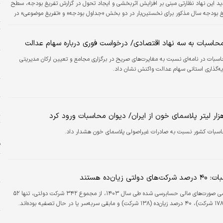
 این نهاد نظارتی مبنی بر افزایش اثربخشی و ایجاد تحول در گزارش تفریغ بودجه، سطح
ا
غ بودجه سال مذکور برای نخستین‌بار در دو بخش «جداول بودجه» و «تفریغ موضوعی» در
 عمومی دیوان محاسبات قرار گرفت.
ت
م
محاسبات به سه نهاد اقتصادی/ درخواست فوری درباره سهام عدالت
ا
اسبات در نامه‌ای نسبت به مغایرت‌های صریح در برگزاری مجامع و تعیین ارکان مدیریتی
ا
ه‌گذاری استانی سهام عدالت واکنش نشان داد.
ج
ا
ت
اسبات کشور نسبت به صادرات غیراصولی پلاسمای خون هشدار داد.
ر
ف
ح
ن
ی زیان‌ده هستند
ه
طبق بررسی صورت‌های مالی حسابرسی شده طی سال ۱۴۰۳، از مجموع ۳۴۲ شرکت دولتی، تنها ۵۲
ا
م