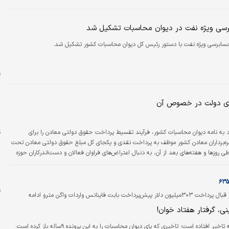
ن
خ
سی ویژه نفت در دیوان محاسبات تشکیل شد
پ
ابرسی ویژه نفت با دستور رئیس کل دیوان محاسبات کشور تشکیل شد.
و
ع
ج
پ
های دولت در خصوص آن
پ
ع
 به نامه دیوان محاسبات کشور، فرآیند تقسیط پرداخت حقوق دولتی معادن را برای
م
ه بهره‌برداران معادن کشور موظف به پرداخت نقدی و یکجای کل مبلغ حقوق دولتی معادن تحت
روزها و هفته‌‌های بعد از آن، به دنبال اعتراض‌‌های فراوان فعالان و دست‌اندرکاران حوزه
ذ
لاع ثانوی (و تا این زمان) از دستور کار خارج گردید.
ر
ع
سکوت دولت در قبال پرداخت ۳۰۳‌میلیون دلار پیش‌پرداخت بابت فاینانس واردات واگن مترو ادامه
خ
ی، گرفتار هفتاد خوان!
فتاده است؛ تاخیری که پای دیوان محاسبات را به این پرونده ۹ساله باز کرده است.