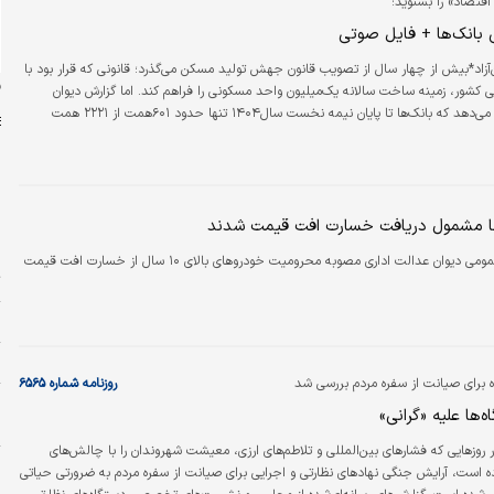
اقتصاد» را بشنوید؛
ی بانک‌ها + فایل صوتی
آزاد*بیش از چهار سال از تصویب قانون جهش تولید مسکن می‌گذرد؛ قانونی که قرار بود با
ن
 کشور، زمینه ساخت سالانه یک‌میلیون واحد مسکونی را فراهم کند. اما گزارش دیوان
محاسبات نشان می‌دهد که بانک‌ها تا پایان نیمه نخست سال۱۴۰۴ تنها حدود ۶۰۱همت از ۲۲۲۱ همت
 خود را ایفا کرده‌اند. به عبارت دیگر نزدیک به سه‌چهارم اهداف اعتباری قانون محقق نشده
ت نشان می‌دهد که مشکل اصلی نه کمبود ضمانت اجرا، بلکه ناکارآمدی ابزارهای
ی اجرای قانون است این…
م
ا مشمول دریافت خسارت افت قیمت شدند
د
هیأت عمومی دیوان عدالت اداری مصوبه محرومیت خودروهای بالای ۱۰ سال از خسارت افت قیمت
ت
پ
ش
 برای صیانت از سفره مردم بررسی شد
روزنامه شماره ۶۵۶۵
ر
‌ها علیه «گرانی‌»
ب
ر روزهایی که فشارهای بین‌المللی و تلاطم‌های ارزی، معیشت شهروندان را با چالش‌های
پ
 است، آرایش جنگی نهادهای نظارتی و اجرایی برای صیانت از سفره مردم به ضرورتی حیاتی
م