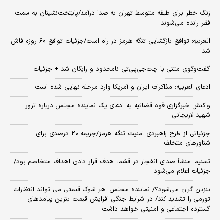
زنگ خطر برای طبقه متوسط تهران به صدا درآمد/پایتخت‌نشینان به سمت
فقر رانده می‌شوند
العربیه: توافق بازگشایی تنگه هرمز در راه است/جزئیات توافق ۶۰ روزه فاش
شد
گفت‌وگوی متنی با چت‌جی‌پی‌تی نامحدود و رایگان شد + جزئیات
ادعای العربیه: مذاکرات ایران و آمریکا وارد مرحله نهایی شده است
واکنش خبرگزاری قوه قضائیه به ادعای یک نماینده مجلس درباره ترور
شهید لاریجانی
جزئیاتی از طرح راهبردی امنیت تنگه هرمز/جریمه ۲۰ درصدی برای
شناورهای متخلف
تسنیم: منشأ صدای انفجار در قشم، هدف قرار دادن اهداف متخاصم بود/
جزئیات اعلام می‌شود
بنزین گران می‌شود؟/ نماینده مجلس: هر شوک قیمتی می تواند انتظارات
تورمی را تشدید کند/ در شرایط جنگی افزایش قیمت بنزین پیامدهای
گسترده اجتماعی و امنیتی خواهد داشت