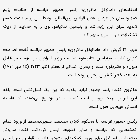
انتقادهای «امانوئل ماکرون» رئیس جمهور فرانسه از جنایات رژیم
صهیونیستی در غزه و نقض قوانین بین‌المللی توسط این رژیم باعث خشم
شدید سران این رژیم شد و بنیامین نتانیاهو، وی را به حمایت از «یک
تشکیلات تروریستی» متهم کرد.
عربی ۲۱ گزارش داد، «امانوئل ماکرون» رئیس جمهور فرانسه گفت: اقدامات
کنونی کابینه «بنیامین نتانیاهو» نخست وزیر اسرائیل در غزه، «غیر قابل
قبول» و «شرم‌آور» است و بحران انسانی از هفتم اکتبر ۲۰۲۳ (۱۵ مهر ۱۴۰۲)
به بعد، خطرناک‌ترین بحران بوده است.
ماکرون گفت: رئیس‌جمهور نباید بگوید که این یک نسل‌کشی است، بلکه
این امر بر عهده مورخان است. آنچه اما در غزه رخ می‌دهد، یک فاجعه
انسانی غیرقابل قبول است.
رئیس جمهور فرانسه با محکوم کردن ممانعت صهیونیست‌ها از ورود تمام
کمک‌هایی که فرانسه و سایر کشورها ارسال کرده‌اند، گفت: سازوکار
پیشنهادی اسرائیل برای ورود کمک‌های بشردوستانه با قوانین بین‌المللی