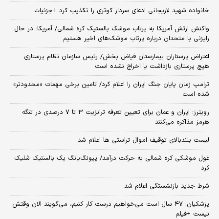
خانواده شهید لاریجانی ادعای سردار کوثری را تکذیب کرد +جزئیات
واکنش ارتش آمریکا به پرتاب موشک بالستیک کره شمالی/ آمریکا: در حال
رایزنی با متحدان درباره پرتاب موشک‌های اخیر هستیم
اعتراض پرستاران بیمارستان فیاض بخش/ رئیس سازمان نظام پرستاری:
هیچ پرستاری بازداشت یا اخراج نشده است
ترامپ زمان پایان جنگ ایران را اعلام کرد/ تامین برخی مهمات «محدودتر»
شده است
رویترز: ایران و عمان برای تعیین تعرفه ترانزیت ۳ تا ۷ درصدی در تنگه
هرمز مذاکره می‌کنند
لیست بلندبالای توقیف اموال تراستی ها اعلام شد
غول موشکی کره شمالی به حرکت درآمد/ پیونگ‌یانگ یک بالستیک شلیک
کرد
شرط جدید بازنشستگی اعلام شد
پزشکیان: ۴۷ سال است می‌خواهیم درست کار کنیم، می‌گویند الان وقتش
نیست +فیلم