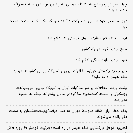
چرا مصر در پیوستن به ائتلاف دریایی به رهبری عربستان علیه انصارالله
تردید دارد؟
غول موشکی کره شمالی به حرکت درآمد/ پیونگ‌یانگ یک بالستیک شلیک
کرد
لیست بلندبالای توقیف اموال تراستی ها اعلام شد
موج جدید گرما در راه کشور
شرط جدید بازنشستگی اعلام شد
خبر جدید پاکستان درباره مذاکرات ایران و آمریکا/ رایزنی کشورها درباره
تنگه هرمز ادامه دارد؟
پشت پرده اختلافات بر سر مذاکرات ایران و آمریکا/رجایی: می‌خواهند
پزشکیان را خسته کنند/هیچ مذاکره‌ای بدون پشتوانه جنگ به نتیجه
نمی‌رسد
زنگ خطر برای طبقه متوسط تهران به صدا درآمد/پایتخت‌نشینان به سمت
فقر رانده می‌شوند
العربیه: توافق بازگشایی تنگه هرمز در راه است/جزئیات توافق ۶۰ روزه فاش