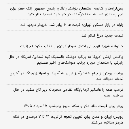
پس‌لرزه‌های شایعه استعفای پزشکیان/آقای رئیس جمهور! زنگ خطر برای
تیم رسانه‌ای شما به صدا درآمده، در کار خود تجدید نظر کنید
زلزله در بازار مسکن تهران/ قیمت‌ها ۲ برابر شد، خریدار ناپدید شد
قیمت جدید مرغ اعلام شد
خانواده شهید لاریجانی ادعای سردار کوثری را تکذیب کرد +جزئیات
واکنش ارتش آمریکا به پرتاب موشک بالستیک کره شمالی/ آمریکا: در حال
رایزنی با متحدان درباره پرتاب موشک‌های اخیر هستیم
روایت رویترز از پیام هشدارآمیز ایران به آمریکا و اسرائیل/جنگ در آخرین
لحظه متوقف شد
ترامپ همه را غافلگیر کرد/پایگاه نظامی محرمانه زیر کاخ سفید در حال
ساخت است
پیش‌بینی قیمت طلا، دلار و سکه امروز پنجشنبه ۱۵ مرداد ۱۴۰۵
رویترز: ایران و عمان برای تعیین تعرفه ترانزیت ۳ تا ۷ درصدی در تنگه
هرمز مذاکره می‌کنند