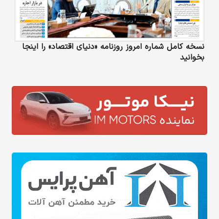
نسخه کامل شماره امروز روزنامه «دنیای‌ اقتصاد» را اینجا
بخوانید