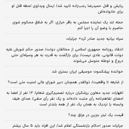
ربایش و قتل حمیدرضا رجب‌زاده تایید شد/ ارسال ویدئوی لحظه قتل او
برای خانواده‌اش
حمله تند یک نماینده مجلس به باقر خرازی: اگر به شلاق محکوم شوی
حاضرم با وضو آن را اجرا کنم
سپاه بیانیه جدید صادر کرد+ جزئیات
انتقاد روزنامه جمهوری اسلامی از مخالفان دولت/ صدور حکم شورش علیه
دولت قانونی، عادی نیست/ برای بازگشت به قدرت به هر وسیله‌ای حتی
دروغ و توطئه متوسل می‌شوند
خواننده پیشکسوت موسیقی ایران بستری شد
از شایعه تا واقعیت/ ذوالقدر همچنان دبیر شورای ‌عالی امنیت ملی است؟
اظهارات جدید معاون پزشکیان درباره تصمیم‌گیری شعام/ ۱۲ نفر از اعضا به
امضای تفاهم‌نامه رأی مثبت داده‌اند و یک نفر رأی منفی/ صدای طیف
وابسته یا نزدیک به همان یک نفر از همه بلندتر است
قیمت یک لیتر بنزین در عراق چند؟
جزئیات صدور احکام بازنشستگی اعلام شد/ این افراد باید ۵ سال بیشتر