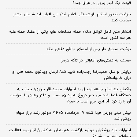
قیمت یک لیتر بنزین در عراق چند؟
جزئیات صدور احکام بازنشستگی اعلام شد/ این افراد باید ۵ سال بیشتر
خدمت کنند
انتشار متن کامل توافق مکه/ حمله مسلحانه علیه یکی از اعضا، حمله علیه
هر سه کشور است
توئیت اسحاق دار پس از امضای توافق دفاعی مکه
حملات به کشتی‌های اماراتی در تنگه هرمز
ربایش و قتل حمیدرضا رجب‌زاده تایید شد/ ارسال ویدئوی لحظه قتل او
برای خانواده‌اش
واکنش تند امام جمعه اردبیل به اظهارات محمدباقر خرازی/ خطاب به
دستگاه قضا: شخصی خبر دروغ به رهبری بست و دفتر رهبری با صراحت
آن را رد کرد، آیا این جرم است یا خیر؟
پیش بینی بورس فردا شنبه ۱۷ مردادماه ۱۴۰۵/ موتور رشد بازار سهام
روشن شد
اظهارات تازه پزشکیان درباره بازگشت هنرمندان به کشور/ آیا زمینه فعالیت
حرفه‌ای مهیا می شود؟