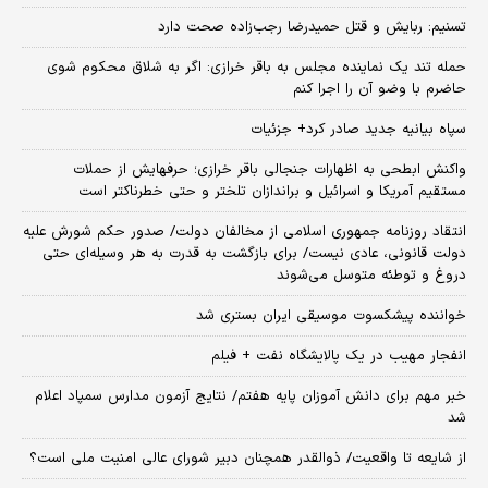
تسنیم: ربایش و قتل حمیدرضا رجب‌زاده صحت دارد
حمله تند یک نماینده مجلس به باقر خرازی: اگر به شلاق محکوم شوی
حاضرم با وضو آن را اجرا کنم
سپاه بیانیه جدید صادر کرد+ جزئیات
واکنش ابطحی به اظهارات جنجالی باقر خرازی؛ حرفهایش از حملات
مستقیم آمریکا و اسرائیل و براندازان تلختر و حتی خطرناکتر است
انتقاد روزنامه جمهوری اسلامی از مخالفان دولت/ صدور حکم شورش علیه
دولت قانونی، عادی نیست/ برای بازگشت به قدرت به هر وسیله‌ای حتی
دروغ و توطئه متوسل می‌شوند
خواننده پیشکسوت موسیقی ایران بستری شد
انفجار مهیب در یک پالایشگاه نفت + فیلم
خبر مهم برای دانش آموزان پایه هفتم/ نتایج آزمون مدارس سمپاد اعلام
شد
از شایعه تا واقعیت/ ذوالقدر همچنان دبیر شورای ‌عالی امنیت ملی است؟