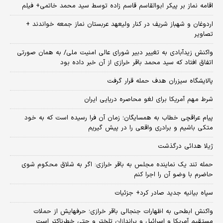
اقامه نماز بر پیکر ابوالقاسم قاسم زاده توسط سید محمد خاتمی+ فیلم
اردوغان و شهباز شریف در کنار ولیعهد عربستان نماز جمعه خواندند +
تصاویر
واکنش زیدآبادی به تغییر دبیر شورای عالی امنیت ملی/ به همان صورتی
اتفاق افتاد که سید محمد باقر خرازی از آن خبر داده بود
پالایشگاه سیزران هدف حمله قرار گرفت
شرط مهم آمریکا برای لغو محاصره دریایی ایران
پیام عراقچی خطاب به همسایگان؛ زمان آن فرا رسیده است که به خود
متکی باشیم و برادری واقعی را در پیش گیریم
ژیلا هدائی درگذشت
حمله تند یک نماینده مجلس به باقر خرازی: اگر به شلاق محکوم شوی
حاضرم با وضو آن را اجرا کنم
سپاه بیانیه جدید صادر کرد+ جزئیات
واکنش ابطحی به اظهارات جنجالی باقر خرازی؛ حرفهایش از حملات
مستقیم آمریکا و اسرائیل و براندازان تلختر و حتی خطرناکتر است