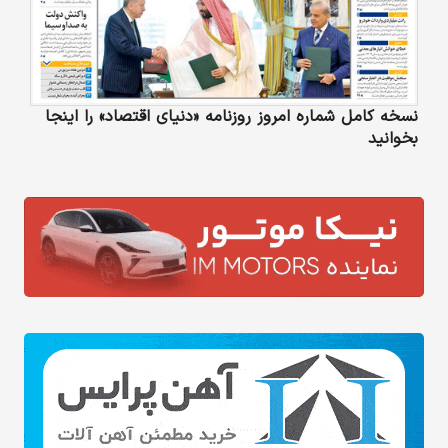
نسخه کامل شماره امروز روزنامه «دنیای‌ اقتصاد» را اینجا
بخوانید