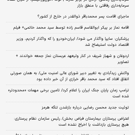
سرمایه‌داری رفاقتی با منطق بازار
ماجرای اقامت پسر محمدباقر ذوالقدر در خارج از کشور؟
اقامه نماز بر پیکر ابوالقاسم قاسم زاده توسط سید محمد خاتمی+ فیلم
پزشکیان: سایپا واگذار می شود/ ایران‌خودرو را که واگذار کردیم، وزیر
اقتصاد دولت استیضاح شد
اردوغان و شهباز شریف در کنار ولیعهد عربستان نماز جمعه خواندند +
تصاویر
واکنش زیدآبادی به تغییر دبیر شورای عالی امنیت ملی/ به همان صورتی
اتفاق افتاد که سید محمد باقر خرازی از آن خبر داده بود
ترامپ زمان پایان جنگ ایران را اعلام کرد/ تامین برخی مهمات «محدودتر»
شده است
توئیت جدید محسن رضایی درباره بازشدن تنگه هرمز
اعتراض پرستاران بیمارستان فیاض بخش/ رئیس سازمان نظام پرستاری:
هیچ پرستاری بازداشت یا اخراج نشده است