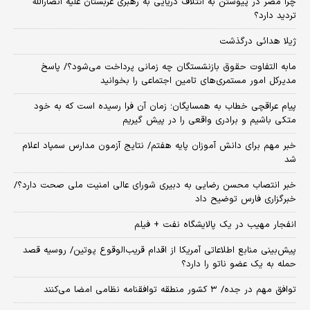
چرا مصر در پیوستن به ائتلاف دریایی به رهبری عربستان علیه انصارالله
تردید دارد؟
ژیلا هدائی درگذشت
مابه التفاوت حقوق بازنشستگان چه زمانی پرداخت می‌شود؟/ پاسخ
مدیرکل امور مستمری‌های تامین اجتماعی را بخوانید
پیام عراقچی خطاب به همسایگان؛ زمان آن فرا رسیده است که به خود
متکی باشیم و برادری واقعی را در پیش گیریم
خبر مهم برای دانش آموزان پایه هفتم/ نتایج آزمون مدارس سمپاد اعلام
شد
خبر انتصاب محسن رضایی به دبیری شورای عالی امنیت ملی صحت دارد؟/
خبرگزاری فارس توضیح داد
انفجار مهیب در یک پالایشگاه نفت + فیلم
پیش‌بینی منابع اطلاعاتی آمریکا از اقدام قریب‌الوقوع پوتین/ روسیه قصد
حمله به یک عضو ناتو را دارد؟
توافق مهم در جده/ ۳ کشور منطقه توافقنامه نظامی امضا می‌کنند