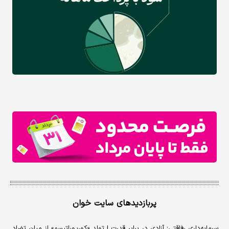
پربازدیدهای سایت خوان
سرمایه‌داری رفاقتی؛ آزادی در برابر قدرت | تولد «کورپوراتیسم» از میان تضاد