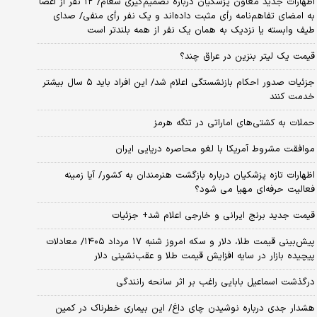
اظهارات جدید معاون پزشکیان درباره تصمیم‌گیری شعام/ ۱۲ نفر از اعضا
به امضای تفاهم‌نامه رأی مثبت داده‌اند و یک نفر رأی منفی/ صدای
طیف وابسته یا نزدیک به همان یک نفر از همه بلندتر است
قیمت یک لیتر بنزین در عراق چند؟
جزئیات صدور احکام بازنشستگی اعلام شد/ این افراد باید ۵ سال بیشتر
خدمت کنند
حملات به کشتی‌های اماراتی در تنگه هرمز
موافقت مشروط آمریکا با لغو محاصره دریایی ایران
اظهارات تازه پزشکیان درباره بازگشت هنرمندان به کشور/ آیا زمینه
فعالیت حرفه‌ای مهیا می شود؟
قیمت جدید برنج ایرانی و خارجی اعلام شد+ جزئیات
پیش‌بینی قیمت طلا، دلار و سکه امروز شنبه ۱۷ مرداد ۱۴۰۵/ معادلات
پیچیده بازار در سایه افزایش قیمت طلا و عقب‌نشینی دلار
درگذشت اسماعیل بابایی راغب بر اثر سانحه رانندگی
هشدار جدی درباره نوشیدن چای داغ/ این بیماری خطرناک در کمین