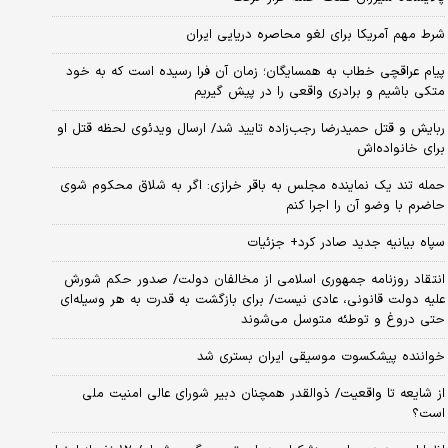
شرط مهم آمریکا برای لغو محاصره دریایی ایران
پیام عراقچی خطاب به همسایگان؛ زمان آن فرا رسیده است که به خود
متکی باشیم و برادری واقعی را در پیش گیریم
ربایش و قتل حمیدرضا رجب‌زاده تایید شد/ ارسال ویدئوی لحظه قتل او
برای خانواده‌اش
حمله تند یک نماینده مجلس به باقر خرازی: اگر به شلاق محکوم شوی
حاضرم با وضو آن را اجرا کنم
سپاه بیانیه جدید صادر کرد+ جزئیات
انتقاد روزنامه جمهوری اسلامی از مخالفان دولت/ صدور حکم شورش
علیه دولت قانونی، عادی نیست/ برای بازگشت به قدرت به هر وسیله‌ای
حتی دروغ و توطئه متوسل می‌شوند
خواننده پیشکسوت موسیقی ایران بستری شد
از شایعه تا واقعیت/ ذوالقدر همچنان دبیر شورای ‌عالی امنیت ملی
است؟