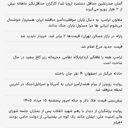
آلمان صدرنشین حداقل دستمزد اروپا شد/ کارگران حداقل‌بگیر ماهانه بیش
از ۲ هزار یورو می‌گیرند
معاون ترامپ: به دنبال پایان موفقیت‌آمیز مناقشه ایران هستیم/ خوشحال
می‌شوم ایرانی ها مرا مسئول پایان جنگ بدانند
زلزله در بازار مسکن تهران/ قیمت‌ها ۲ برابر شد، خریدار ناپدید شد
قیمت جدید مرغ اعلام شد
ترامپ همه را غافلگیر کرد/پایگاه نظامی محرمانه زیر کاخ سفید در حال
ساخت است
حادثه مرگبار در اصفهان؛ ۴ نفر جان باختند
روایت رویترز از پیام هشدارآمیز ایران به آمریکا و اسرائیل/جنگ در آخرین
لحظه متوقف شد
پیش‌بینی قیمت طلا، دلار و سکه امروز پنجشنبه ۱۵ مرداد ۱۴۰۵
روایت پزشکیان از دیدار با رهبر شهید انقلاب پس از بمباران جلسه شورای
عالی امنیت ملی؛ ایشان مانند یک کوه در پشتیبانی از دولت حامی بودند
+فیلم