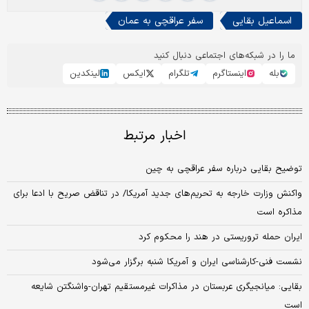
اسماعیل بقایی
سفر عراقچی به عمان
ما را در شبکه‌های اجتماعی دنبال کنید
بله
اینستاگرم
تلگرام
ایکس
لینکدین
اخبار مرتبط
توضیح بقایی درباره سفر عراقچی به چین
واکنش وزارت خارجه به تحریم‌های جدید آمریکا/ در تناقض صریح با ادعا برای
مذاکره است
ایران حمله تروریستی در هند را محکوم کرد
نشست فنی-کارشناسی ایران و آمریکا شنبه برگزار می‌شود
بقایی: میانجیگری عربستان در مذاکرات غیرمستقیم تهران-واشنگتن شایعه
است