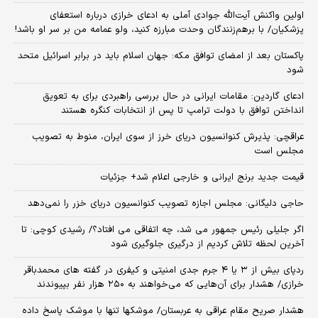
اولین واکنش آیت‌الله جوادی آملی به ادعای خرازی درباره استعفای
پزشکیان/ با برهم‌زنندگان وحدت مبارزه کنید، ولو عمامه من بر سر او باشد!
پاکستان بعد از امضای توافق مکه: جهان اسلام باید در برابر اسرائیل متحد
شود
ادعای گاردین: مقامات ایرانی در حال بررسی راهبردی برای به تعویق
انداختن توافق با دولت ترامپ تا پس از انتخابات کنگره هستند
عراقچی: پذیرش کنوانسیون دریای خرز از سوی ایران، منوط به تصویب
مجلس است
قیمت جدید برنج ایرانی و خارجی اعلام شد+ جزئیات
حاجی دلیگانی: مجلس اجازه تصویب کنوانسیون دریای خزر را نمی‌دهد
اگر جلیلی رئیس جمهور می شد، چه اتفاقی می افتاد؟/ رشیدی کوچی: تا
آخرین لحظه تلاش کردیم از درگیری جلوگیری شود
ردپای بیش از ۳ یا ۴ جرم جدی امنیتی و کیفری در گفته های محمدباقر
خرازی/ هشدار برای آن‌هایی که می‌خواهند به ۲۵۰ هزار نفر بپیوندند
هشدار صریح مقام عراقی به عربستان/ موشکها تنها با موشک پاسخ داده