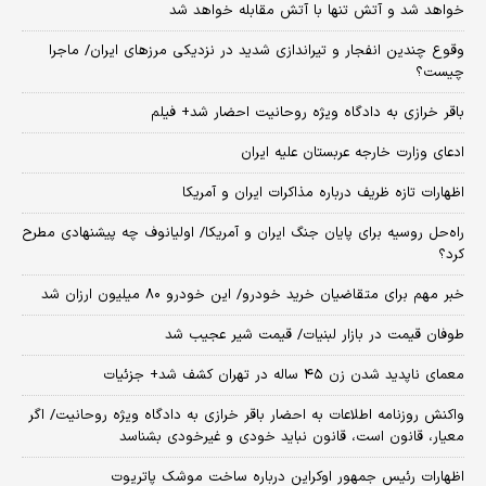
خواهد شد و آتش تنها با آتش مقابله خواهد شد
وقوع چندین انفجار و تیراندازی شدید در نزدیکی مرز‌های ایران/ ماجرا
چیست؟
باقر خرازی به دادگاه ویژه روحانیت احضار شد+ فیلم
ادعای وزارت خارجه عربستان علیه ایران
اظهارات تازه ظریف درباره مذاکرات ایران و آمریکا
راه‌حل روسیه برای پایان جنگ ایران و آمریکا/ اولیانوف چه پیشنهادی مطرح
کرد؟
خبر مهم برای متقاضیان خرید خودرو/ این خودرو ۸۰ میلیون ارزان شد
طوفان قیمت در بازار لبنیات/ قیمت شیر عجیب شد
معمای ناپدید شدن زن ۴۵ ساله در تهران کشف شد+ جزئیات
واکنش روزنامه اطلاعات به احضار باقر خرازی به دادگاه ویژه روحانیت/ اگر
معیار، قانون است، قانون نباید خودی و غیرخودی بشناسد
اظهارات رئیس جمهور اوکراین درباره ساخت موشک پاتریوت