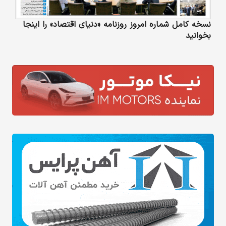
نسخه کامل شماره امروز روزنامه «دنیای‌ اقتصاد» را اینجا
بخوانید