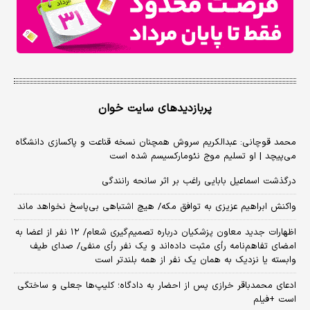
پربازدیدهای سایت خوان
محمد قوچانی: عبدالکریم سروش همچنان نسخه قناعت و پاکسازی دانشگاه
می‌پیچد | او تسلیم موج نئومارکسیسم شده است
درگذشت اسماعیل بابایی راغب بر اثر سانحه رانندگی
واکنش ابراهیم عزیزی به توافق مکه/ هیچ اشتباهی بی‌پاسخ نخواهد ماند
اظهارات جدید معاون پزشکیان درباره تصمیم‌گیری شعام/ ۱۲ نفر از اعضا به
امضای تفاهم‌نامه رأی مثبت داده‌اند و یک نفر رأی منفی/ صدای طیف
وابسته یا نزدیک به همان یک نفر از همه بلندتر است
ادعای محمدباقر خرازی پس از احضار به دادگاه؛ کلیپ‌ها جعلی و ساختگی
است +فیلم