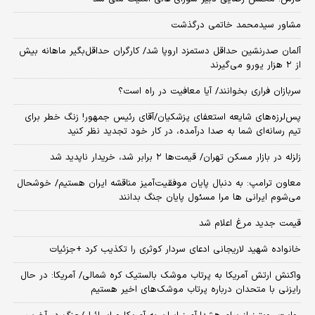
مشاور سیدمحمد خاتمی درگذشت
آلمان صدرنشین حداقل دستمزد اروپا شد/ کارگران حداقل‌بگیر ماهانه بیش
از ۲ هزار یورو می‌گیرند
سربازان فراری بخوانند/ آیا معافیت در راه است؟
پس‌لرزه‌های شایعه استعفای پزشکیان/آقای رئیس جمهور! زنگ خطر برای
تیم رسانه‌ای شما به صدا درآمده، در کار خود تجدید نظر کنید
زلزله در بازار مسکن تهران/ قیمت‌ها ۲ برابر شد، خریدار ناپدید شد
معاون ترامپ: به دنبال پایان موفقیت‌آمیز مناقشه ایران هستیم/ خوشحال
می‌شوم ایرانی ها مرا مسئول پایان جنگ بدانند
قیمت جدید مرغ اعلام شد
خانواده شهید لاریجانی ادعای سردار کوثری را تکذیب کرد +جزئیات
واکنش ارتش آمریکا به پرتاب موشک بالستیک کره شمالی/ آمریکا: در حال
رایزنی با متحدان درباره پرتاب موشک‌های اخیر هستیم