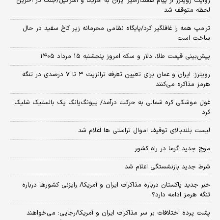
روایت رویترز از پیام هشدارآمیز ایران به آمریکا و اسرائیل/جنگ در آخرین
لحظه متوقف شد
ترامپ همه را غافلگیر کرد/پایگاه نظامی محرمانه زیر کاخ سفید در حال
ساخت است
پیش‌بینی قیمت طلا، دلار و سکه امروز پنجشنبه ۱۵ مرداد ۱۴۰۵
رویترز: ایران و عمان برای تعیین تعرفه ترانزیت ۳ تا ۷ درصدی در تنگه
هرمز مذاکره می‌کنند
غول موشکی کره شمالی به حرکت درآمد/ پیونگ‌یانگ یک بالستیک شلیک
کرد
لیست بلندبالای توقیف اموال تراستی ها اعلام شد
موج جدید گرما در راه کشور
شرط جدید بازنشستگی اعلام شد
خبر جدید پاکستان درباره مذاکرات ایران و آمریکا/ رایزنی کشورها درباره
تنگه هرمز ادامه دارد؟
پشت پرده اختلافات بر سر مذاکرات ایران و آمریکا/رجایی: می‌خواهند