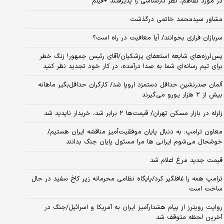
در مورد تفاهم، نظر کارشناسی را پذیرفتند +فیلم
مشاور سیدمحمد خاتمی درگذشت
سربازان فراری بخوانند/ آیا معافیت در راه است؟
پس‌لرزه‌های شایعه استعفای پزشکیان/آقای رئیس جمهور! زنگ خطر
برای تیم رسانه‌ای شما به صدا درآمده، در کار خود تجدید نظر کنید
آلمان صدرنشین حداقل دستمزد اروپا شد/ کارگران حداقل‌بگیر ماهانه
بیش از ۲ هزار یورو می‌گیرند
زلزله در بازار مسکن تهران/ قیمت‌ها ۲ برابر شد، خریدار ناپدید شد
معاون ترامپ: به دنبال پایان موفقیت‌آمیز مناقشه ایران هستیم/
خوشحال می‌شوم ایرانی ها مرا مسئول پایان جنگ بدانند
قیمت جدید مرغ اعلام شد
ترامپ همه را غافلگیر کرد/پایگاه نظامی محرمانه زیر کاخ سفید در حال
ساخت است
روایت رویترز از پیام هشدارآمیز ایران به آمریکا و اسرائیل/جنگ در
آخرین لحظه متوقف شد