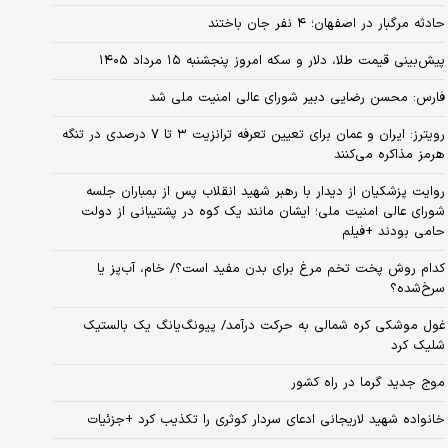
حادثه مرگبار در اصفهان؛ ۴ نفر جان باختند
پیش‌بینی قیمت طلا، دلار و سکه امروز پنجشنبه ۱۵ مرداد ۱۴۰۵
فارس: محسن رضایی دبیر شورای عالی امنیت ملی شد
رویترز: ایران و عمان برای تعیین تعرفه ترانزیت ۳ تا ۷ درصدی در تنگه
هرمز مذاکره می‌کنند
روایت پزشکیان از دیدار با رهبر شهید انقلاب پس از بمباران جلسه
شورای عالی امنیت ملی؛ ایشان مانند یک کوه در پشتیبانی از دولت
حامی بودند +فیلم
کدام روش پخت تخم مرغ برای بدن مفید است؟/ خام، آب‌پز یا
سرخ‌شده؟
غول موشکی کره شمالی به حرکت درآمد/ پیونگ‌یانگ یک بالستیک
شلیک کرد
موج جدید گرما در راه کشور
خانواده شهید لاریجانی ادعای سردار کوثری را تکذیب کرد +جزئیات