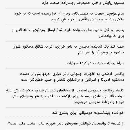
تسنیم: ربایش و قتل حمیدرضا رجب‌زاده صحت دارد
پیام عراقچی خطاب به همسایگان؛ زمان آن فرا رسیده است که به خود
متکی باشیم و برادری واقعی را در پیش گیریم
ربایش و قتل حمیدرضا رجب‌زاده تایید شد/ ارسال ویدئوی لحظه قتل او
برای خانواده‌اش
حمله تند یک نماینده مجلس به باقر خرازی: اگر به شلاق محکوم شوی
حاضرم با وضو آن را اجرا کنم
سپاه بیانیه جدید صادر کرد+ جزئیات
واکنش ابطحی به اظهارات جنجالی باقر خرازی؛ حرفهایش از حملات
مستقیم آمریکا و اسرائیل و براندازان تلختر و حتی خطرناکتر است
انتقاد روزنامه جمهوری اسلامی از مخالفان دولت/ صدور حکم شورش علیه
دولت قانونی، عادی نیست/ برای بازگشت به قدرت به هر وسیله‌ای حتی
دروغ و توطئه متوسل می‌شوند
خواننده پیشکسوت موسیقی ایران بستری شد
از شایعه تا واقعیت/ ذوالقدر همچنان دبیر شورای ‌عالی امنیت ملی است؟