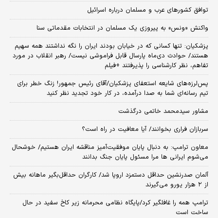
توافق کشورهای عرب و مسلمان درباره اسرائیل
واکنش «ونس» به پیروزی یک مسلمان در انتخابات مقدماتی سنا
پزشکیان: تنها کسانی که در خیابان بودند ایران را نگه نداشتند همه سهیم
هستند/ حوادث دی‌ماه پارسال قابل فراموشی نیست/ رهبر انقلاب در مورد
تفاهم، نظر کارشناسی را پذیرفتند +فیلم
پس‌لرزه‌های شایعه استعفای پزشکیان/آقای رئیس جمهور! زنگ خطر برای
تیم رسانه‌ای شما به صدا درآمده، در کار خود تجدید نظر کنید
مشاور سیدمحمد خاتمی درگذشت
سربازان فراری بخوانند/ آیا معافیت در راه است؟
معاون ترامپ: به دنبال پایان موفقیت‌آمیز مناقشه ایران هستیم/ خوشحال
می‌شوم ایرانی ها مرا مسئول پایان جنگ بدانند
آلمان صدرنشین حداقل دستمزد اروپا شد/ کارگران حداقل‌بگیر ماهانه بیش
از ۲ هزار یورو می‌گیرند
ترامپ همه را غافلگیر کرد/پایگاه نظامی محرمانه زیر کاخ سفید در حال
ساخت است