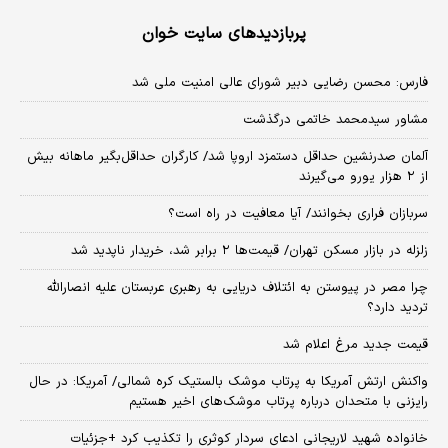
پربازدیدهای سایت خوان
فارس: محسن رضایی دبیر شورای عالی امنیت ملی شد
مشاور سیدمحمد خاتمی درگذشت
آلمان صدرنشین حداقل دستمزد اروپا شد/ کارگران حداقل‌بگیر ماهانه بیش
از ۲ هزار یورو می‌گیرند
سربازان فراری بخوانند/ آیا معافیت در راه است؟
زلزله در بازار مسکن تهران/ قیمت‌ها ۲ برابر شد، خریدار ناپدید شد
چرا مصر در پیوستن به ائتلاف دریایی به رهبری عربستان علیه انصارالله
تردید دارد؟
قیمت جدید مرغ اعلام شد
واکنش ارتش آمریکا به پرتاب موشک بالستیک کره شمالی/ آمریکا: در حال
رایزنی با متحدان درباره پرتاب موشک‌های اخیر هستیم
خانواده شهید لاریجانی ادعای سردار کوثری را تکذیب کرد +جزئیات