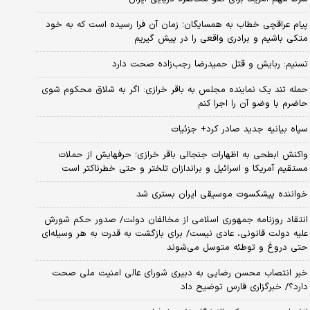
پیام عراقچی خطاب به همسایگان؛ زمان آن فرا رسیده است که به خود
متکی باشیم و برادری واقعی را در پیش گیریم
تسنیم: ربایش و قتل حمیدرضا رجب‌زاده صحت دارد
حمله تند یک نماینده مجلس به باقر خرازی: اگر به شلاق محکوم شوی
حاضرم با وضو آن را اجرا کنم
سپاه بیانیه جدید صادر کرد+ جزئیات
واکنش ابطحی به اظهارات جنجالی باقر خرازی؛ حرفهایش از حملات
مستقیم آمریکا و اسرائیل و براندازان تلختر و حتی خطرناکتر است
خواننده پیشکسوت موسیقی ایران بستری شد
انتقاد روزنامه جمهوری اسلامی از مخالفان دولت/ صدور حکم شورش
علیه دولت قانونی، عادی نیست/ برای بازگشت به قدرت به هر وسیله‌ای
حتی دروغ و توطئه متوسل می‌شوند
خبر انتصاب محسن رضایی به دبیری شورای عالی امنیت ملی صحت
دارد؟/ خبرگزاری فارس توضیح داد