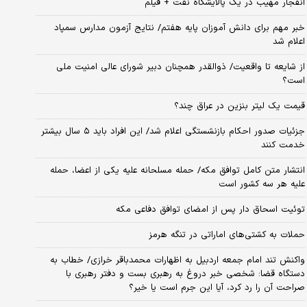
انفجار مهیب در یک پالایشگاه نفت + فیلم
خبر مهم برای دانش آموزان پایه هفتم/ نتایج آزمون مدارس سمپاد
اعلام شد
از شایعه تا واقعیت/ ذوالقدر همچنان دبیر شورای ‌عالی امنیت ملی
است؟
قیمت یک لیتر بنزین در عراق چند؟
جزئیات صدور احکام بازنشستگی اعلام شد/ این افراد باید ۵ سال بیشتر
خدمت کنند
انتشار متن کامل توافق مکه/ حمله مسلحانه علیه یکی از اعضا، حمله
علیه هر سه کشور است
توئیت اسحاق دار پس از امضای توافق دفاعی مکه
حملات به کشتی‌های اماراتی در تنگه هرمز
واکنش تند امام جمعه اردبیل به اظهارات محمدباقر خرازی/ خطاب به
دستگاه قضا: شخصی خبر دروغ به رهبری بست و دفتر رهبری با
صراحت آن را رد کرد، آیا این جرم است یا خیر؟