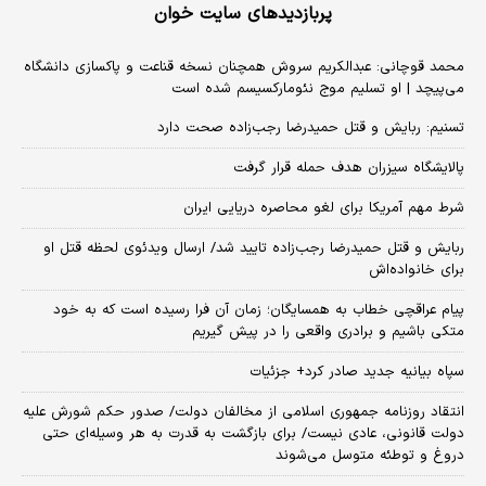
پربازدیدهای سایت خوان
محمد قوچانی: عبدالکریم سروش همچنان نسخه قناعت و پاکسازی دانشگاه
می‌پیچد | او تسلیم موج نئومارکسیسم شده است
تسنیم: ربایش و قتل حمیدرضا رجب‌زاده صحت دارد
پالایشگاه سیزران هدف حمله قرار گرفت
شرط مهم آمریکا برای لغو محاصره دریایی ایران
ربایش و قتل حمیدرضا رجب‌زاده تایید شد/ ارسال ویدئوی لحظه قتل او
برای خانواده‌اش
پیام عراقچی خطاب به همسایگان؛ زمان آن فرا رسیده است که به خود
متکی باشیم و برادری واقعی را در پیش گیریم
سپاه بیانیه جدید صادر کرد+ جزئیات
انتقاد روزنامه جمهوری اسلامی از مخالفان دولت/ صدور حکم شورش علیه
دولت قانونی، عادی نیست/ برای بازگشت به قدرت به هر وسیله‌ای حتی
دروغ و توطئه متوسل می‌شوند