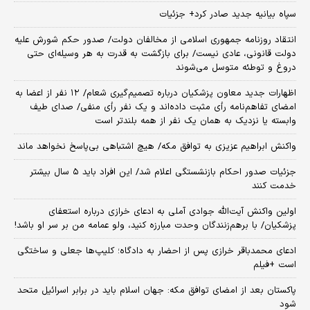
سپاه بیانیه جدید صادر کرد+ جزئیات
انتقاد روزنامه جمهوری اسلامی از مخالفان دولت/ صدور حکم شورش علیه
دولت قانونی، عادی نیست/ برای بازگشت به قدرت به هر وسیله‌ای حتی
دروغ و توطئه متوسل می‌شوند
اظهارات جدید معاون پزشکیان درباره تصمیم‌گیری شعام/ ۱۲ نفر از اعضا به
امضای تفاهم‌نامه رأی مثبت داده‌اند و یک نفر رأی منفی/ صدای طیف
وابسته یا نزدیک به همان یک نفر از همه بلندتر است
واکنش ابراهیم عزیزی به توافق مکه/ هیچ اشتباهی بی‌پاسخ نخواهد ماند
جزئیات صدور احکام بازنشستگی اعلام شد/ این افراد باید ۵ سال بیشتر
خدمت کنند
اولین واکنش آیت‌الله جوادی آملی به ادعای خرازی درباره استعفای
پزشکیان/ با برهم‌زنندگان وحدت مبارزه کنید، ولو عمامه من بر سر او باشد!
ادعای محمدباقر خرازی پس از احضار به دادگاه؛ کلیپ‌ها جعلی و ساختگی
است +فیلم
پاکستان بعد از امضای توافق مکه: جهان اسلام باید در برابر اسرائیل متحد
شود