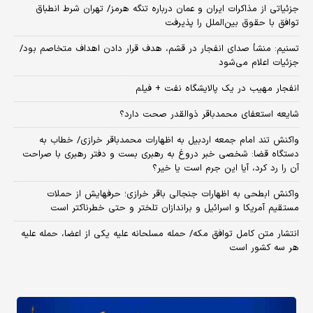
جزئیاتی از مذاکرات ایران و عمان درباره تنگه هرمز/ تهران شرط انطباق
توافق با حقوق بین‌الملل را پذیرفت
تسنیم: منشأ صدای انفجار در قشم، هدف قرار دادن اهداف متخاصم بود/
جزئیات اعلام می‌شود
انفجار مهیب در یک پالایشگاه نفت + فیلم
شایعه استعفای محمدباقر ذوالقدر صحت دارد؟
واکنش تند امام جمعه اردبیل به اظهارات محمدباقر خرازی/ خطاب به
دستگاه قضا: شخصی خبر دروغ به رهبری بست و دفتر رهبری با صراحت
آن را رد کرد، آیا این جرم است یا خیر؟
واکنش ابطحی به اظهارات جنجالی باقر خرازی؛ حرفهایش از حملات
مستقیم آمریکا و اسرائیل و براندازان تلختر و حتی خطرناکتر است
انتشار متن کامل توافق مکه/ حمله مسلحانه علیه یکی از اعضا، حمله علیه
هر سه کشور است