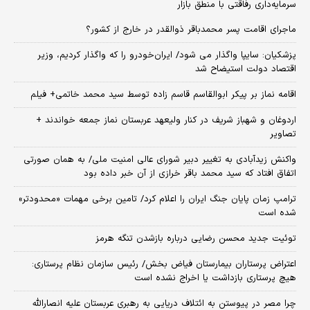
سرمایه‌داری رفاقتی با منطق بازار
ماجرای اقامت پسر محمدباقر ذوالقدر در خارج از کشور؟
پزشکیان: سایپا واگذار می شود/ ایران‌خودرو را که واگذار کردیم، وزیر
اقتصاد دولت استیضاح شد
اقامه نماز بر پیکر ابوالقاسم قاسم زاده توسط سید محمد خاتمی+ فیلم
اردوغان و شهباز شریف در کنار ولیعهد عربستان نماز جمعه خواندند +
تصاویر
واکنش زیدآبادی به تغییر دبیر شورای عالی امنیت ملی/ به همان صورتی
اتفاق افتاد که سید محمد باقر خرازی از آن خبر داده بود
ترامپ زمان پایان جنگ ایران را اعلام کرد/ تامین برخی مهمات «محدودتر»
شده است
توئیت جدید محسن رضایی درباره بازشدن تنگه هرمز
اعتراض پرستاران بیمارستان فیاض بخش/ رئیس سازمان نظام پرستاری:
هیچ پرستاری بازداشت یا اخراج نشده است
چرا مصر در پیوستن به ائتلاف دریایی به رهبری عربستان علیه انصارالله