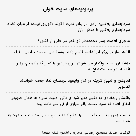
پربازدیدهای سایت خوان
سرمایه‌داری رفاقتی؛ آزادی در برابر قدرت | تولد «کورپوراتیسم» از میان تضاد
سرمایه‌داری رفاقتی با منطق بازار
ماجرای اقامت پسر محمدباقر ذوالقدر در خارج از کشور؟
اقامه نماز بر پیکر ابوالقاسم قاسم زاده توسط سید محمد خاتمی+ فیلم
پزشکیان: سایپا واگذار می شود/ ایران‌خودرو را که واگذار کردیم، وزیر
اقتصاد دولت استیضاح شد
اردوغان و شهباز شریف در کنار ولیعهد عربستان نماز جمعه خواندند +
تصاویر
واکنش زیدآبادی به تغییر دبیر شورای عالی امنیت ملی/ به همان صورتی
اتفاق افتاد که سید محمد باقر خرازی از آن خبر داده بود
ترامپ زمان پایان جنگ ایران را اعلام کرد/ تامین برخی مهمات «محدودتر»
شده است
توئیت جدید محسن رضایی درباره بازشدن تنگه هرمز