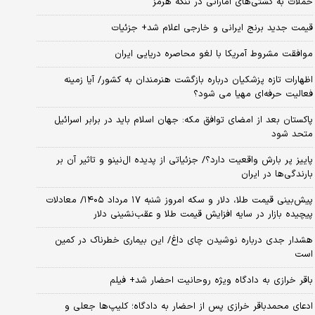
حملات به کشتی‌های اماراتی در تنگه هرمز
قیمت جدید برنج ایرانی و خارجی اعلام شد+ جزئیات
موافقت مشروط آمریکا با لغو محاصره دریایی ایران
اظهارات تازه پزشکیان درباره بازگشت هنرمندان به کشور/ آیا زمینه
فعالیت حرفه‌ای مهیا می شود؟
پاکستان بعد از امضای توافق مکه: جهان اسلام باید در برابر اسرائیل
متحد شود
پاییز پر بارش واقعیت دارد؟/ جزئیاتی از پدیده ال‌نینو و تاثیر آن بر
بارندگی‌ها در ایران
پیش‌بینی قیمت طلا، دلار و سکه امروز شنبه ۱۷ مرداد ۱۴۰۵/ معادلات
پیچیده بازار در سایه افزایش قیمت طلا و عقب‌نشینی دلار
هشدار جدی درباره نوشیدن چای داغ/ این بیماری خطرناک در کمین
است
باقر خرازی به دادگاه ویژه روحانیت احضار شد+ فیلم
ادعای محمدباقر خرازی پس از احضار به دادگاه؛ کلیپ‌ها جعلی و