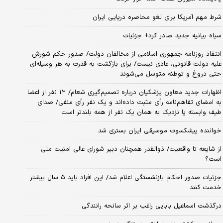
شرط مهم آمریکا برای لغو محاصره دریایی ایران
سپاه بیانیه جدید صادر کرد+ جزئیات
انتقاد روزنامه جمهوری اسلامی از مخالفان دولت/ صدور حکم شورش
علیه دولت قانونی، عادی نیست/ برای بازگشت به قدرت به هر وسیله‌ای
حتی دروغ و توطئه متوسل می‌شوند
اظهارات جدید معاون پزشکیان درباره تصمیم‌گیری شعام/ ۱۲ نفر از اعضا
به امضای تفاهم‌نامه رأی مثبت داده‌اند و یک نفر رأی منفی/ صدای
طیف وابسته یا نزدیک به همان یک نفر از همه بلندتر است
خواننده پیشکسوت موسیقی ایران بستری شد
از شایعه تا واقعیت/ ذوالقدر همچنان دبیر شورای ‌عالی امنیت ملی
است؟
جزئیات صدور احکام بازنشستگی اعلام شد/ این افراد باید ۵ سال بیشتر
خدمت کنند
درگذشت اسماعیل بابایی راغب بر اثر سانحه رانندگی