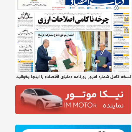
نسخه کامل شماره امروز روزنامه «دنیای‌ اقتصاد» را اینجا بخوانید