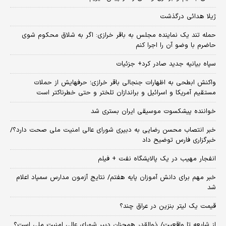
ژیلا هدائی درگذشت
حمله تند یک نماینده مجلس به باقر خرازی: اگر به شلاق محکوم شوی
حاضرم با وضو آن را اجرا کنم
سپاه بیانیه جدید صادر کرد+ جزئیات
واکنش ابطحی به اظهارات جنجالی باقر خرازی؛ حرفهایش از حملات
مستقیم آمریکا و اسرائیل و براندازان تلختر و حتی خطرناکتر است
خواننده پیشکسوت موسیقی ایران بستری شد
خبر انتصاب محسن رضایی به دبیری شورای عالی امنیت ملی صحت دارد؟/
خبرگزاری فارس توضیح داد
انفجار مهیب در یک پالایشگاه نفت + فیلم
خبر مهم برای دانش آموزان پایه هفتم/ نتایج آزمون مدارس سمپاد اعلام
شد
قیمت یک لیتر بنزین در عراق چند؟
از شایعه تا واقعیت/ ذوالقدر همچنان دبیر شورای ‌عالی امنیت ملی است؟