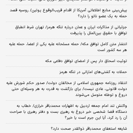
پیش‌بینی منابع اطلاعاتی آمریکا از اقدام قریب‌الوقوع پوتین/ روسیه قصد
حمله به یک عضو ناتو را دارد؟
جزئیاتی از مذاکرات ایران و عمان درباره تنگه هرمز/ تهران شرط انطباق
توافق با حقوق بین‌الملل را پذیرفت
انتشار متن کامل توافق مکه/ حمله مسلحانه علیه یکی از اعضا، حمله علیه
هر سه کشور است
توئیت اسحاق دار پس از امضای توافق دفاعی مکه
حملات به کشتی‌های اماراتی در تنگه هرمز
انتقاد روزنامه جمهوری اسلامی از مخالفان دولت/ صدور حکم شورش علیه
دولت قانونی، عادی نیست/ برای بازگشت به قدرت به هر وسیله‌ای حتی
دروغ و توطئه متوسل می‌شوند
واکنش تند امام جمعه اردبیل به اظهارات محمدباقر خرازی/ خطاب به
دستگاه قضا: شخصی خبر دروغ به رهبری بست و دفتر رهبری با صراحت
آن را رد کرد، آیا این جرم است یا خیر؟
شایعه استعفای محمدباقر ذوالقدر صحت دارد؟