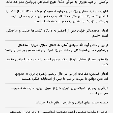
واکنش ابراهیم عزیزی به توافق مکه/ هیچ اشتباهی بی‌پاسخ نخواهد ماند
اظهارات جدید معاون پزشکیان درباره تصمیم‌گیری شعام/ ۱۲ نفر از اعضا به
امضای تفاهم‌نامه رأی مثبت داده‌اند و یک نفر رأی منفی/ صدای طیف
وابسته یا نزدیک به همان یک نفر از همه بلندتر است
ادعای محمدباقر خرازی پس از احضار به دادگاه؛ کلیپ‌ها جعلی و ساختگی
است +فیلم
اولین واکنش آیت‌الله جوادی آملی به ادعای خرازی درباره استعفای
پزشکیان/ با برهم‌زنندگان وحدت مبارزه کنید، ولو عمامه من بر سر او باشد!
پاکستان بعد از امضای توافق مکه: جهان اسلام باید در برابر اسرائیل متحد
شود
ادعای گاردین: مقامات ایرانی در حال بررسی راهبردی برای به تعویق
انداختن توافق با دولت ترامپ تا پس از انتخابات کنگره هستند
عراقچی: پذیرش کنوانسیون دریای خرز از سوی ایران، منوط به تصویب
مجلس است
قیمت جدید برنج ایرانی و خارجی اعلام شد+ جزئیات
حاجی دلیگانی: مجلس اجازه تصویب کنوانسیون دریای خزر را نمی‌دهد