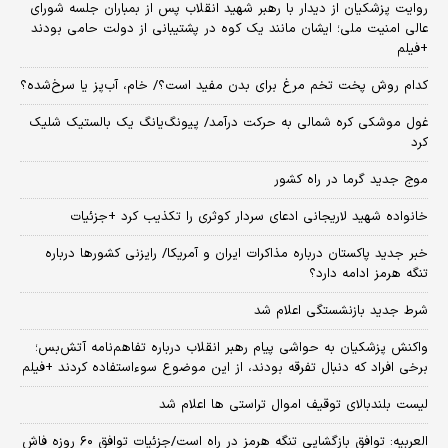
روایت پزشکیان از دیدار با رهبر شهید انقلاب پس از بمباران جلسه شورای
عالی امنیت ملی؛ ایشان مانند یک کوه در پشتیبانی از دولت حامی بودند
+فیلم
کدام روش پخت تخم مرغ برای بدن مفید است؟/ خام، آب‌پز یا سرخ‌شده؟
غول موشکی کره شمالی به حرکت درآمد/ پیونگ‌یانگ یک بالستیک شلیک
کرد
موج جدید گرما در راه کشور
خانواده شهید لاریجانی ادعای سردار کوثری را تکذیب کرد +جزئیات
خبر جدید پاکستان درباره مذاکرات ایران و آمریکا/ رایزنی کشورها درباره
تنگه هرمز ادامه دارد؟
شرط جدید بازنشستگی اعلام شد
واکنش پزشکیان به حواشی پیام رهبر انقلاب درباره تفاهم‌نامه آتش‌بس؛
برخی افراد که دنبال تفرقه بودند، از این موضوع سوءاستفاده کردند +فیلم
لیست بلندبالای توقیف اموال تراستی ها اعلام شد
العربیه: توافق بازگشایی تنگه هرمز در راه است/جزئیات توافق ۶۰ روزه فاش