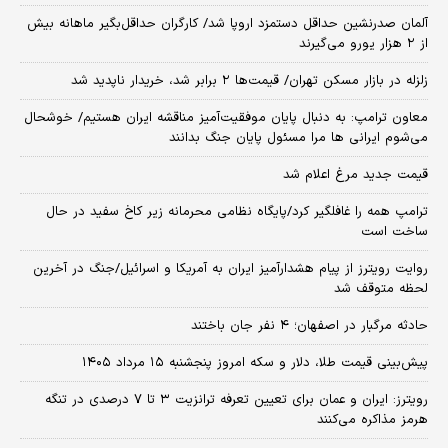
آلمان صدرنشین حداقل دستمزد اروپا شد/ کارگران حداقل‌بگیر ماهانه بیش
از ۲ هزار یورو می‌گیرند
زلزله در بازار مسکن تهران/ قیمت‌ها ۲ برابر شد، خریدار ناپدید شد
معاون ترامپ: به دنبال پایان موفقیت‌آمیز مناقشه ایران هستیم/ خوشحال
می‌شوم ایرانی ها مرا مسئول پایان جنگ بدانند
قیمت جدید مرغ اعلام شد
ترامپ همه را غافلگیر کرد/پایگاه نظامی محرمانه زیر کاخ سفید در حال
ساخت است
روایت رویترز از پیام هشدارآمیز ایران به آمریکا و اسرائیل/جنگ در آخرین
لحظه متوقف شد
حادثه مرگبار در اصفهان؛ ۴ نفر جان باختند
پیش‌بینی قیمت طلا، دلار و سکه امروز پنجشنبه ۱۵ مرداد ۱۴۰۵
رویترز: ایران و عمان برای تعیین تعرفه ترانزیت ۳ تا ۷ درصدی در تنگه
هرمز مذاکره می‌کنند