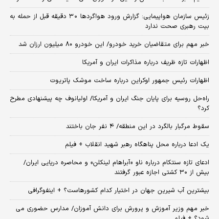
زئیس سازمان هواپیمایی: گزارش ورود هواگردها ٣٠ دقیقه قبل از حمله به
بیت رهبری صحت ندارد
خبر مهم برای متقاضیان خرید خودرو/ این خودرو ۸۰ میلیون ارزان شد
اظهارات تازه ظریف درباره مذاکرات ایران و آمریکا
اظهارات رئیس جمهور اوکراین درباره ساخت موشک پاتریوت
راه‌حل روسیه برای پایان جنگ ایران و آمریکا/ اولیانوف چه پیشنهادی مطرح
کرد؟
سقوط مرگبار بالگرد در این منطقه/ ۴ نفر جان باختند
یک ادعا درباره محل پناهگاه‌ رهبر شهید انقلاب + فیلم
ادعای تازه سنتکام درباره ناو «آبراهام لینکلن» و محاصره دریایی ایران/
بیش از ۳۰ کشتی اجازه عبور گرفتند
بیشترین آب شیرین جهان در اختیار کدام کشورهاست؟ + اینفوگرافی
خبر مهم وزیر آموزش و پرورش برای دانش آموزان/ مدارس حضوری می
شود؟ + فیلم