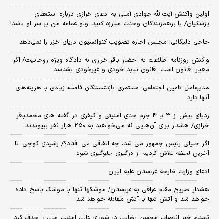
اولین واکنش آیت‌الله جوادی آملی به ادعای خرازی درباره استعفای
پزشکیان/ با برهم‌زنندگان وحدت مبارزه کنید، ولو عمامه من بر سر او باشد!
حاجی دلیگانی: مجلس اجازه تصویب کنوانسیون دریای خزر را نمی‌دهد
واکنش روزنامه اطلاعات به احضار باقر خرازی به دادگاه ویژه روحانیت/ اگر
معیار، قانون است، قانون نباید خودی و غیرخودی بشناسد
مدیرعامل تامین اجتماعی: مستمری بازنشستگان فاصله زیادی با هزینه‌های
آنها دارد
ردپای بیش از ۳ یا ۴ جرم جدی امنیتی و کیفری در گفته های محمدباقر
خرازی/ هشدار برای آن‌هایی که می‌خواهند به ۲۵۰ هزار نفر بپیوندند
اگر جلیلی رئیس جمهور می شد، چه اتفاقی می افتاد؟/ رشیدی کوچی: تا
آخرین لحظه تلاش کردیم از درگیری جلوگیری شود
ادعای وزارت خارجه عربستان علیه ایران
هشدار صریح مقام عراقی به عربستان/ موشکها تنها با موشک پاسخ داده
خواهد شد و آتش تنها با آتش مقابله خواهد شد
تسنیم خبر انتصاب محسن رضایی در شورای عالی امنیت ملی را حذف کرد