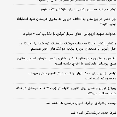
توئیت جدید محسن رضایی درباره بازشدن تنگه هرمز
چرا مصر در پیوستن به ائتلاف دریایی به رهبری عربستان علیه انصارالله
تردید دارد؟
خانواده شهید لاریجانی ادعای سردار کوثری را تکذیب کرد +جزئیات
واکنش ارتش آمریکا به پرتاب موشک بالستیک کره شمالی/ آمریکا: در
حال رایزنی با متحدان درباره پرتاب موشک‌های اخیر هستیم
اعتراض پرستاران بیمارستان فیاض بخش/ رئیس سازمان نظام پرستاری:
هیچ پرستاری بازداشت یا اخراج نشده است
ترامپ زمان پایان جنگ ایران را اعلام کرد/ تامین برخی مهمات
«محدودتر» شده است
رویترز: ایران و عمان برای تعیین تعرفه ترانزیت ۳ تا ۷ درصدی در تنگه
هرمز مذاکره می‌کنند
لیست بلندبالای توقیف اموال تراستی ها اعلام شد
شرط جدید بازنشستگی اعلام شد