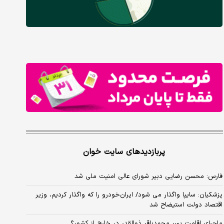
پربازدیدهای سایت خوان
فارس: محسن رضایی دبیر شورای عالی امنیت ملی شد
پزشکیان: سایپا واگذار می شود/ ایران‌خودرو را که واگذار کردیم، وزیر
اقتصاد دولت استیضاح شد
ماجرای اقامت پسر محمدباقر ذوالقدر در خارج از کشور؟