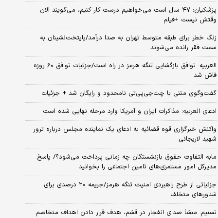
پزشکیان: ۴۷ سال است می‌خواهیم درست کار کنیم، می‌گویند الان
وقتش نیست +فیلم
زنگ خطر برای طبقه متوسط تهران به صدا درآمد/پایتخت‌نشینان به
سمت فقر رانده می‌شوند
العربیه: توافق بازگشایی تنگه هرمز در راه است/جزئیات توافق ۶۰ روزه
فاش شد
گفت‌وگوی متنی با چت‌جی‌پی‌تی نامحدود و رایگان شد + جزئیات
ادعای العربیه: مذاکرات ایران و آمریکا وارد مرحله نهایی شده است
واکنش خبرگزاری قوه قضائیه به ادعای یک نماینده مجلس درباره ترور
شهید لاریجانی
مابه التفاوت حقوق بازنشستگان چه زمانی پرداخت می‌شود؟/ پاسخ
مدیرکل امور مستمری‌های تامین اجتماعی را بخوانید
جزئیاتی از طرح راهبردی امنیت تنگه هرمز/جریمه ۲۰ درصدی برای
شناورهای متخلف
تسنیم: منشأ صدای انفجار در قشم، هدف قرار دادن اهداف متخاصم