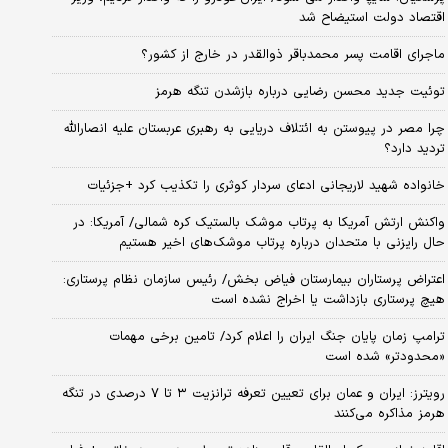
اقتصاد دولت استیضاح شد
ماجرای اقامت پسر محمدباقر ذوالقدر در خارج از کشور؟
توئیت جدید محسن رضایی درباره بازشدن تنگه هرمز
چرا مصر در پیوستن به ائتلاف دریایی به رهبری عربستان علیه انصارالله
تردید دارد؟
خانواده شهید لاریجانی ادعای سردار کوثری را تکذیب کرد +جزئیات
واکنش ارتش آمریکا به پرتاب موشک بالستیک کره شمالی/ آمریکا: در
حال رایزنی با متحدان درباره پرتاب موشک‌های اخیر هستیم
اعتراض پرستاران بیمارستان فیاض بخش/ رئیس سازمان نظام پرستاری:
هیچ پرستاری بازداشت یا اخراج نشده است
ترامپ زمان پایان جنگ ایران را اعلام کرد/ تامین برخی مهمات
«محدودتر» شده است
رویترز: ایران و عمان برای تعیین تعرفه ترانزیت ۳ تا ۷ درصدی در تنگه
هرمز مذاکره می‌کنند