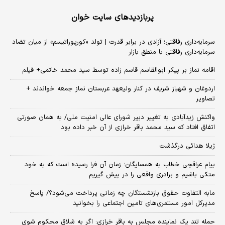
پربازدیدهای سایت خوان
سرمایه‌داری رفاقتی؛ آزادی در برابر قدرت | تولد «کورپوراتیسم» از میان تضاد
سرمایه‌داری رفاقتی با منطق بازار
اقامه نماز بر پیکر ابوالقاسم قاسم زاده توسط سید محمد خاتمی+ فیلم
اردوغان و شهباز شریف در کنار ولیعهد عربستان نماز جمعه خواندند +
تصاویر
واکنش زیدآبادی به تغییر دبیر شورای عالی امنیت ملی/ به همان صورتی
اتفاق افتاد که سید محمد باقر خرازی از آن خبر داده بود
ژیلا هدائی درگذشت
پیام عراقچی خطاب به همسایگان؛ زمان آن فرا رسیده است که به خود
متکی باشیم و برادری واقعی را در پیش گیریم
مابه التفاوت حقوق بازنشستگان چه زمانی پرداخت می‌شود؟/ پاسخ
مدیرکل امور مستمری‌های تامین اجتماعی را بخوانید
حمله تند یک نماینده مجلس به باقر خرازی: اگر به شلاق محکوم شوی