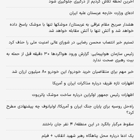
آخرین لحظه تلاش کردیم از درگیری جلوگیری شود
ادعای وزارت خارجه عربستان علیه ایران
هشدار صریح مقام عراقی به عربستان/ موشکها تنها با موشک پاسخ داده
خواهد شد و آتش تنها با آتش مقابله خواهد شد
تسنیم خبر انتصاب محسن رضایی در شورای عالی امنیت ملی را حذف کرد
زئیس سازمان هواپیمایی: گزارش ورود هواگردها ٣٠ دقیقه قبل از حمله به
بیت رهبری صحت ندارد
خبر مهم برای متقاضیان خرید خودرو/ این خودرو ۸۰ میلیون ارزان شد
اظهارات تازه ظریف درباره مذاکرات ایران و آمریکا
اظهارات رئیس جمهور اوکراین درباره ساخت موشک پاتریوت
راه‌حل روسیه برای پایان جنگ ایران و آمریکا/ اولیانوف چه پیشنهادی مطرح
کرد؟
سقوط مرگبار بالگرد در این منطقه/ ۴ نفر جان باختند
یک ادعا درباره محل پناهگاه‌ رهبر شهید انقلاب + فیلم