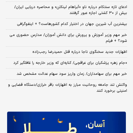
ادعای تازه سنتکام درباره ناو «آبراهام لینکلن» و محاصره دریایی ایران/
بیش از ۳۰ کشتی اجازه عبور گرفتند
بیشترین آب شیرین جهان در اختیار کدام کشورهاست؟ + اینفوگرافی
خبر مهم وزیر آموزش و پرورش برای دانش آموزان/ مدارس حضوری می
شود؟ + فیلم
اظهارات جدید سخنگوی ناجا درباره قتل حمیدرضا رجب‌زاده
«جام زهر» پزشکیان برای عراقچی/ کنایه‌ای که وزیر خارجه را غافلگیر کرد
خبر مهم برای سهامداران/ زمان واریز سود سهام عدالت مشخص شد
واکنش تند جامعه روحانیت مبارز به اظهارات باقر خرازی/دستگاه قضایی و
امنیتی برخورد کنند