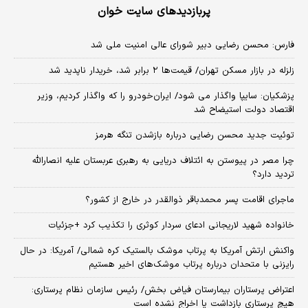
پربازدیدهای سایت خوان
فارس: محسن رضایی دبیر شورای عالی امنیت ملی شد
زلزله در بازار مسکن تهران/ قیمت‌ها ۲ برابر شد، خریدار ناپدید شد
پزشکیان: سایپا واگذار می شود/ ایران‌خودرو را که واگذار کردیم، وزیر
اقتصاد دولت استیضاح شد
توئیت جدید محسن رضایی درباره بازشدن تنگه هرمز
چرا مصر در پیوستن به ائتلاف دریایی به رهبری عربستان علیه انصارالله
تردید دارد؟
ماجرای اقامت پسر محمدباقر ذوالقدر در خارج از کشور؟
خانواده شهید لاریجانی ادعای سردار کوثری را تکذیب کرد +جزئیات
واکنش ارتش آمریکا به پرتاب موشک بالستیک کره شمالی/ آمریکا: در حال
رایزنی با متحدان درباره پرتاب موشک‌های اخیر هستیم
اعتراض پرستاران بیمارستان فیاض بخش/ رئیس سازمان نظام پرستاری:
هیچ پرستاری بازداشت یا اخراج نشده است