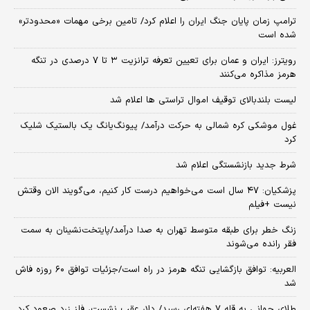
ترامپ زمان پایان جنگ ایران را اعلام کرد/ تامین برخی مهمات «محدودتر»
شده است
رویترز: ایران و عمان برای تعیین تعرفه ترانزیت ۳ تا ۷ درصدی در تنگه
هرمز مذاکره می‌کنند
لیست بلندبالای توقیف اموال تراستی ها اعلام شد
غول موشکی کره شمالی به حرکت درآمد/ پیونگ‌یانگ یک بالستیک شلیک
کرد
شرط جدید بازنشستگی اعلام شد
پزشکیان: ۴۷ سال است می‌خواهیم درست کار کنیم، می‌گویند الان وقتش
نیست +فیلم
زنگ خطر برای طبقه متوسط تهران به صدا درآمد/پایتخت‌نشینان به سمت
فقر رانده می‌شوند
العربیه: توافق بازگشایی تنگه هرمز در راه است/جزئیات توافق ۶۰ روزه فاش
شد
طلای جهانی به قله ۷ هفته‌ای رسید/ دلار عقب نشست، فلز زرد صعود کرد