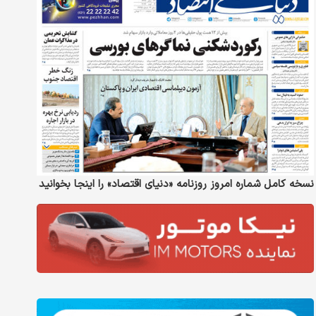
نسخه کامل شماره امروز روزنامه «دنیای‌ اقتصاد» را اینجا بخوانید