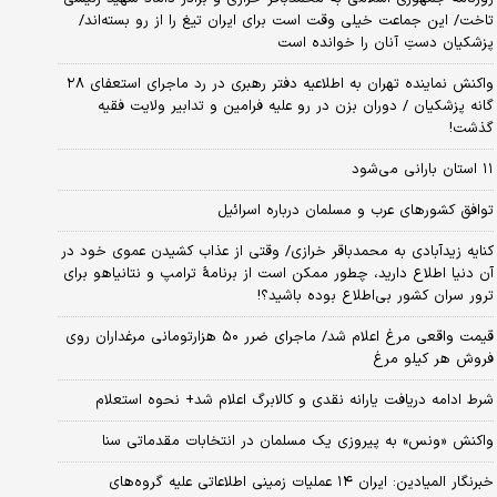
تاخت/ این جماعت خیلی وقت است برای ایران تیغ را از رو بسته‌اند/
پزشکیان دستِ آنان را خوانده است
واکنش نماینده تهران به اطلاعیه دفتر رهبری در رد ماجرای استعفای ۲۸
گانه پزشکیان / دوران بزن در رو علیه فرامین و تدابیر ولایت فقیه
گذشت!
۱۱ استان بارانی می‌شود
توافق کشورهای عرب و مسلمان درباره اسرائیل
کنایه زیدآبادی به محمدباقر خرازی/ وقتی از عذاب کشیدن عموی خود در
آن دنیا اطلاع دارید، چطور ممکن است از برنامهٔ ترامپ و نتانیاهو برای
ترور سران کشور بی‌اطلاع بوده باشید؟!
قیمت واقعی مرغ اعلام شد/ ماجرای ضرر ۵۰ هزارتومانی مرغداران روی
فروش هر کیلو مرغ
شرط ادامه دریافت یارانه نقدی و کالابرگ اعلام شد+ نحوه استعلام
واکنش «ونس» به پیروزی یک مسلمان در انتخابات مقدماتی سنا
خبرنگار المیادین: ایران ۱۴ عملیات زمینی اطلاعاتی علیه گروه‌های