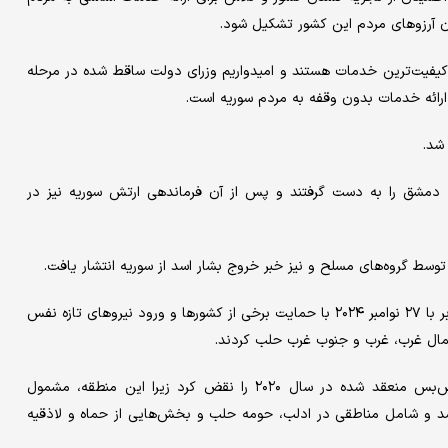
ن آرزوهای مردم این کشور تشکیل شود.
با کیفیت‌ترین خدمات هستند و امیدواریم وزرای دولت ساقط شده در مرحله
ی ارائه خدمات بدون وقفه به مردم سوریه است.
شد.
 دمشق را به دست گرفتند و پس از آن فرماندهی ارتش سوریه نیز در
سط گروه‌های مسلح و نیز خبر خروج بشار اسد از سوریه انتشار یافت.
به گزارش ایرنا، معارضان مسلح در سوریه از بامداد هفتم آذر ۱۴۰۳ برابر با ۲۷ نوامبر ۲۰۲۴ با حمایت برخی از کشورها و ورود نیروهای تازه نفس
مال غرب، غرب و جنوب غرب حلب کردند.
این تحرکات معارضین مسلح علیه مواضع ارتش سوریه، توافق آتش‌بس منعقد شده در سال ۲۰۲۰ را نقض کرد زیرا این منطقه، مشمول
د و شامل مناطقی در ادلب، حومه حلب و بخش‌هایی از حماه و لاذقیه