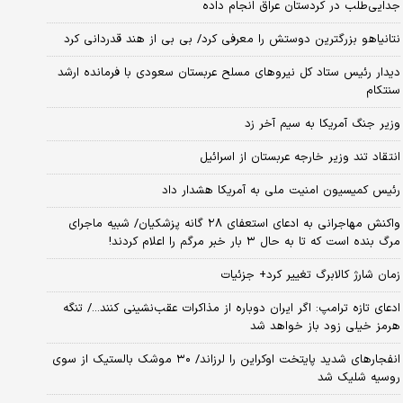
جدایی‌طلب در کردستان عراق انجام داده
نتانیاهو بزرگترین دوستش را معرفی کرد/ بی بی از هند قدردانی کرد
دیدار رئیس ستاد کل نیروهای مسلح عربستان سعودی با فرمانده ارشد
سنتکام
وزیر جنگ آمریکا به سیم آخر زد
انتقاد تند وزیر خارجه عربستان از اسرائیل
رئیس کمیسیون امنیت ملی به آمریکا هشدار داد
واکنش مهاجرانی به ادعای استعفای ۲۸ گانه پزشکیان/ شبیه ماجرای
مرگ بنده است که تا به حال ۳ بار خبر مرگم را اعلام کردند!
زمان شارژ کالابرگ تغییر کرد+ جزئیات
ادعای تازه ترامپ: اگر ایران دوباره از مذاکرات عقب‌نشینی کنند.../ تنگه
هرمز خیلی زود باز خواهد شد
انفجارهای شدید پایتخت اوکراین را لرزاند/ ۳۰ موشک بالستیک از سوی
روسیه شلیک شد