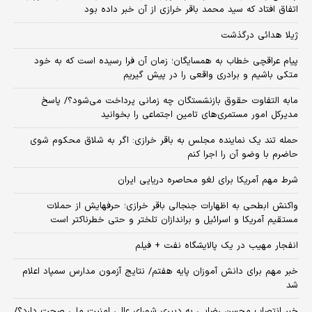
اتفاق افتاد که سید محمد باقر خرازی از آن خبر داده بود
ژیلا هدائی درگذشت
پیام عراقچی خطاب به همسایگان؛ زمان آن فرا رسیده است که به خود
متکی باشیم و برادری واقعی را در پیش گیریم
مابه التفاوت حقوق بازنشستگان چه زمانی پرداخت می‌شود؟/ پاسخ
مدیرکل امور مستمری‌های تامین اجتماعی را بخوانید
حمله تند یک نماینده مجلس به باقر خرازی: اگر به شلاق محکوم شوی
حاضرم با وضو آن را اجرا کنم
شرط مهم آمریکا برای لغو محاصره دریایی ایران
واکنش ابطحی به اظهارات جنجالی باقر خرازی؛ حرفهایش از حملات
مستقیم آمریکا و اسرائیل و براندازان تلختر و حتی خطرناکتر است
انفجار مهیب در یک پالایشگاه نفت + فیلم
خبر مهم برای دانش آموزان پایه هفتم/ نتایج آزمون مدارس سمپاد اعلام
شد
خبر انتصاب محسن رضایی به دبیری شورای عالی امنیت ملی صحت دارد؟/