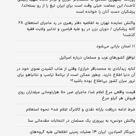
تاخت/ این جماعت خیلی وقت است برای ایران تیغ را از رو بسته‌اند/
پزشکیان دستِ آنان را خوانده است
واکنش نماینده تهران به اطلاعیه دفتر رهبری در رد ماجرای استعفای ۲۸
گانه پزشکیان / دوران بزن در رو علیه فرامین و تدابیر ولایت فقیه
گذشت!
۱۱ استان بارانی می‌شود
توافق کشورهای عرب و مسلمان درباره اسرائیل
کنایه زیدآبادی به محمدباقر خرازی/ وقتی از عذاب کشیدن عموی خود در
آن دنیا اطلاع دارید، چطور ممکن است از برنامهٔ ترامپ و نتانیاهو برای
ترور سران کشور بی‌اطلاع بوده باشید؟!
قیمت واقعی مرغ اعلام شد/ ماجرای ضرر ۵۰ هزارتومانی مرغداران روی
فروش هر کیلو مرغ
شرط ادامه دریافت یارانه نقدی و کالابرگ اعلام شد+ نحوه استعلام
واکنش «ونس» به پیروزی یک مسلمان در انتخابات مقدماتی سنا
خبرنگار المیادین: ایران ۱۴ عملیات زمینی اطلاعاتی علیه گروه‌های