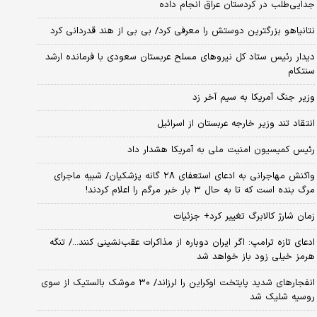
جدایی‌طلب در کردستان عراق انجام داده
نتانیاهو بزرگترین دوستش را معرفی کرد/ بی بی از هند قدردانی کرد
دیدار رئیس ستاد کل نیروهای مسلح عربستان سعودی با فرمانده ارشد
سنتکام
وزیر جنگ آمریکا به سیم آخر زد
انتقاد تند وزیر خارجه عربستان از اسرائیل
رئیس کمیسیون امنیت ملی به آمریکا هشدار داد
واکنش مهاجرانی به ادعای استعفای ۲۸ گانه پزشکیان/ شبیه ماجرای
مرگ بنده است که تا به حال ۳ بار خبر مرگم را اعلام کردند!
زمان شارژ کالابرگ تغییر کرد+ جزئیات
ادعای تازه ترامپ: اگر ایران دوباره از مذاکرات عقب‌نشینی کنند.../ تنگه
هرمز خیلی زود باز خواهد شد
انفجارهای شدید پایتخت اوکراین را لرزاند/ ۳۰ موشک بالستیک از سوی
روسیه شلیک شد